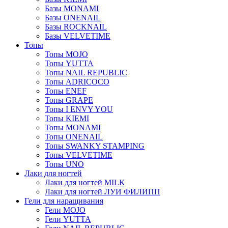
Базы MONAMI
Базы ONENAIL
Базы ROCKNAIL
Базы VELVETIME
Топы
Топы MOJO
Топы YUTTA
Топы NAIL REPUBLIC
Топы ADRICOCO
Топы ENEF
Топы GRAPE
Топы I ENVY YOU
Топы KIEMI
Топы MONAMI
Топы ONENAIL
Топы SWANKY STAMPING
Топы VELVETIME
Топы UNO
Лаки для ногтей
Лаки для ногтей MILK
Лаки для ногтей ЛУИ ФИЛИПП
Гели для наращивания
Гели MOJO
Гели YUTTA