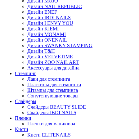
Дизайн MOJO
Дизайн NAIL REPUBLIC
Дизайн ENEF
Дизайн IBDI NAILS
Дизайн I ENVY YOU
Дизайн KIEMI
Дизайн MONAMI
Дизайн ONENAIL
Дизайн SWANKY STAMPING
Дизайн T&H
Дизайн VELVETIME
Дизайн ZOO NAIL ART
Аксессуары для дизайна
Стемпинг
Лаки для стемпинга
Пластины для стемпинга
Штампы для стемпинга
Сопутствующие товары
Слайдеры
Слайдеры BEAUTY SLIDE
Слайдеры IBDI NAILS
Пленки
Пленки для маникюра
Кисти
Кисти ELITENAILS