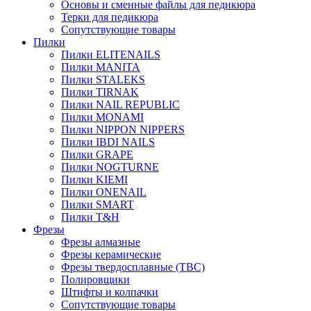
Основы и сменные файлы для педикюра
Терки для педикюра
Сопутствующие товары
Пилки
Пилки ELITENAILS
Пилки MANITA
Пилки STALEKS
Пилки TIRNAK
Пилки NAIL REPUBLIC
Пилки MONAMI
Пилки NIPPON NIPPERS
Пилки IBDI NAILS
Пилки GRAPE
Пилки NOGTURNE
Пилки KIEMI
Пилки ONENAIL
Пилки SMART
Пилки T&H
Фрезы
Фрезы алмазные
Фрезы керамические
Фрезы твердосплавные (ТВС)
Полировщики
Штифты и колпачки
Сопутствующие товары