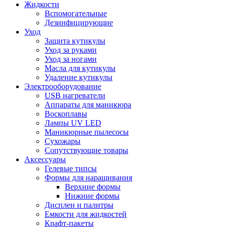
Жидкости
Вспомогательные
Дезинфицирующие
Уход
Защита кутикулы
Уход за руками
Уход за ногами
Масла для кутикулы
Удаление кутикулы
Электрооборудование
USB нагреватели
Аппараты для маникюра
Воскоплавы
Лампы UV LED
Маникюрные пылесосы
Сухожары
Сопутствующие товары
Аксессуары
Гелевые типсы
Формы для наращивания
Верхние формы
Нижние формы
Дисплеи и палитры
Емкости для жидкостей
Крафт-пакеты