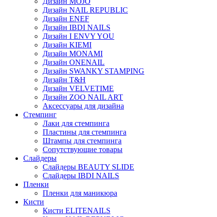
Дизайн MOJO
Дизайн NAIL REPUBLIC
Дизайн ENEF
Дизайн IBDI NAILS
Дизайн I ENVY YOU
Дизайн KIEMI
Дизайн MONAMI
Дизайн ONENAIL
Дизайн SWANKY STAMPING
Дизайн T&H
Дизайн VELVETIME
Дизайн ZOO NAIL ART
Аксессуары для дизайна
Стемпинг
Лаки для стемпинга
Пластины для стемпинга
Штампы для стемпинга
Сопутствующие товары
Слайдеры
Слайдеры BEAUTY SLIDE
Слайдеры IBDI NAILS
Пленки
Пленки для маникюра
Кисти
Кисти ELITENAILS