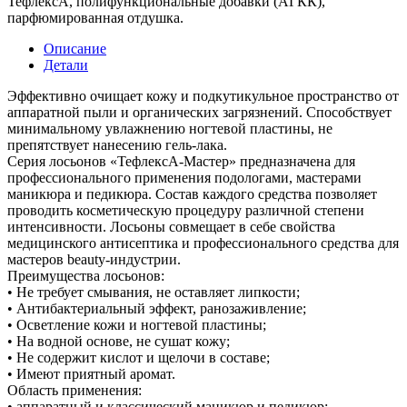
ТефлексА, полифункциональные добавки (АГКК),
парфюмированная отдушка.
Описание
Детали
Эффективно очищает кожу и подкутикульное пространство от
аппаратной пыли и органических загрязнений. Способствует
минимальному увлажнению ногтевой пластины, не
препятствует нанесению гель-лака.
Серия лосьонов «ТефлексА-Мастер» предназначена для
профессионального применения подологами, мастерами
маникюра и педикюра. Состав каждого средства позволяет
проводить косметическую процедуру различной степени
интенсивности. Лосьоны совмещает в себе свойства
медицинского антисептика и профессионального средства для
мастеров beauty-индустрии.
Преимущества лосьонов:
• Не требует смывания, не оставляет липкости;
• Антибактериальный эффект, ранозаживление;
• Осветление кожи и ногтевой пластины;
• На водной основе, не сушат кожу;
• Не содержит кислот и щелочи в составе;
• Имеют приятный аромат.
Область применения:
• аппаратный и классический маникюр и педикюр;