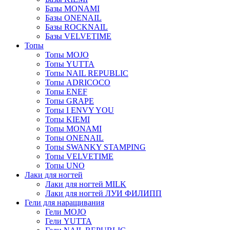
Базы MONAMI
Базы ONENAIL
Базы ROCKNAIL
Базы VELVETIME
Топы
Топы MOJO
Топы YUTTA
Топы NAIL REPUBLIC
Топы ADRICOCO
Топы ENEF
Топы GRAPE
Топы I ENVY YOU
Топы KIEMI
Топы MONAMI
Топы ONENAIL
Топы SWANKY STAMPING
Топы VELVETIME
Топы UNO
Лаки для ногтей
Лаки для ногтей MILK
Лаки для ногтей ЛУИ ФИЛИПП
Гели для наращивания
Гели MOJO
Гели YUTTA