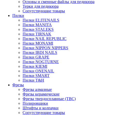
Основы и сменные файлы для педикюра
Терки для педикюра
Сопутствующие товары
Пилки
Пилки ELITENAILS
Пилки MANITA
Пилки STALEKS
Пилки TIRNAK
Пилки NAIL REPUBLIC
Пилки MONAMI
Пилки NIPPON NIPPERS
Пилки IBDI NAILS
Пилки GRAPE
Пилки NOGTURNE
Пилки KIEMI
Пилки ONENAIL
Пилки SMART
Пилки T&H
Фрезы
Фрезы алмазные
Фрезы керамические
Фрезы твердосплавные (ТВС)
Полировщики
Штифты и колпачки
Сопутствующие товары