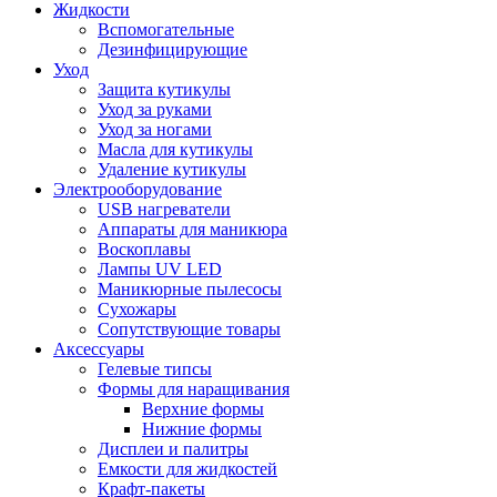
Жидкости
Вспомогательные
Дезинфицирующие
Уход
Защита кутикулы
Уход за руками
Уход за ногами
Масла для кутикулы
Удаление кутикулы
Электрооборудование
USB нагреватели
Аппараты для маникюра
Воскоплавы
Лампы UV LED
Маникюрные пылесосы
Сухожары
Сопутствующие товары
Аксессуары
Гелевые типсы
Формы для наращивания
Верхние формы
Нижние формы
Дисплеи и палитры
Емкости для жидкостей
Крафт-пакеты