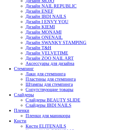
Дизайн MOJO
Дизайн NAIL REPUBLIC
Дизайн ENEF
Дизайн IBDI NAILS
Дизайн I ENVY YOU
Дизайн KIEMI
Дизайн MONAMI
Дизайн ONENAIL
Дизайн SWANKY STAMPING
Дизайн T&H
Дизайн VELVETIME
Дизайн ZOO NAIL ART
Аксессуары для дизайна
Стемпинг
Лаки для стемпинга
Пластины для стемпинга
Штампы для стемпинга
Сопутствующие товары
Слайдеры
Слайдеры BEAUTY SLIDE
Слайдеры IBDI NAILS
Пленки
Пленки для маникюра
Кисти
Кисти ELITENAILS