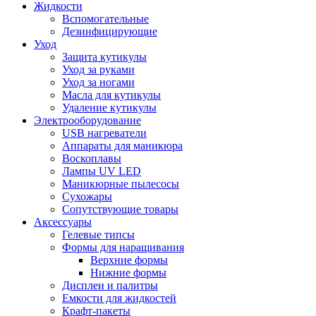
Жидкости
Вспомогательные
Дезинфицирующие
Уход
Защита кутикулы
Уход за руками
Уход за ногами
Масла для кутикулы
Удаление кутикулы
Электрооборудование
USB нагреватели
Аппараты для маникюра
Воскоплавы
Лампы UV LED
Маникюрные пылесосы
Сухожары
Сопутствующие товары
Аксессуары
Гелевые типсы
Формы для наращивания
Верхние формы
Нижние формы
Дисплеи и палитры
Емкости для жидкостей
Крафт-пакеты