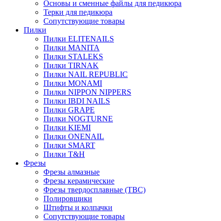
Основы и сменные файлы для педикюра
Терки для педикюра
Сопутствующие товары
Пилки
Пилки ELITENAILS
Пилки MANITA
Пилки STALEKS
Пилки TIRNAK
Пилки NAIL REPUBLIC
Пилки MONAMI
Пилки NIPPON NIPPERS
Пилки IBDI NAILS
Пилки GRAPE
Пилки NOGTURNE
Пилки KIEMI
Пилки ONENAIL
Пилки SMART
Пилки T&H
Фрезы
Фрезы алмазные
Фрезы керамические
Фрезы твердосплавные (ТВС)
Полировщики
Штифты и колпачки
Сопутствующие товары