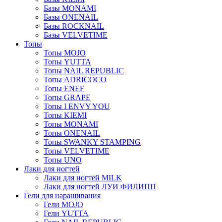
Базы MONAMI
Базы ONENAIL
Базы ROCKNAIL
Базы VELVETIME
Топы
Топы MOJO
Топы YUTTA
Топы NAIL REPUBLIC
Топы ADRICOCO
Топы ENEF
Топы GRAPE
Топы I ENVY YOU
Топы KIEMI
Топы MONAMI
Топы ONENAIL
Топы SWANKY STAMPING
Топы VELVETIME
Топы UNO
Лаки для ногтей
Лаки для ногтей MILK
Лаки для ногтей ЛУИ ФИЛИПП
Гели для наращивания
Гели MOJO
Гели YUTTA