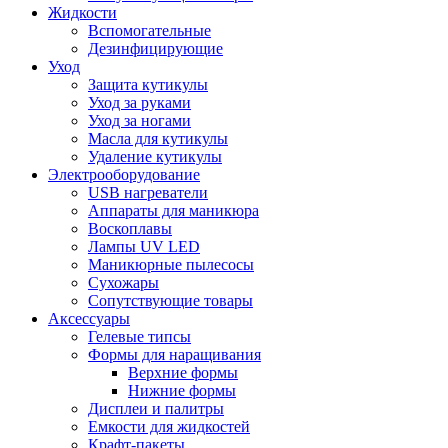
Жидкости
Вспомогательные
Дезинфицирующие
Уход
Защита кутикулы
Уход за руками
Уход за ногами
Масла для кутикулы
Удаление кутикулы
Электрооборудование
USB нагреватели
Аппараты для маникюра
Воскоплавы
Лампы UV LED
Маникюрные пылесосы
Сухожары
Сопутствующие товары
Аксессуары
Гелевые типсы
Формы для наращивания
Верхние формы
Нижние формы
Дисплеи и палитры
Емкости для жидкостей
Крафт-пакеты