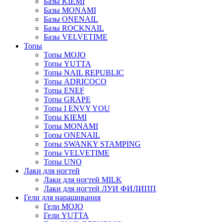
Базы KIEMI
Базы MONAMI
Базы ONENAIL
Базы ROCKNAIL
Базы VELVETIME
Топы
Топы MOJO
Топы YUTTA
Топы NAIL REPUBLIC
Топы ADRICOCO
Топы ENEF
Топы GRAPE
Топы I ENVY YOU
Топы KIEMI
Топы MONAMI
Топы ONENAIL
Топы SWANKY STAMPING
Топы VELVETIME
Топы UNO
Лаки для ногтей
Лаки для ногтей MILK
Лаки для ногтей ЛУИ ФИЛИПП
Гели для наращивания
Гели MOJO
Гели YUTTA