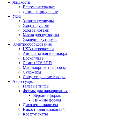
Жидкости
Вспомогательные
Дезинфицирующие
Уход
Защита кутикулы
Уход за руками
Уход за ногами
Масла для кутикулы
Удаление кутикулы
Электрооборудование
USB нагреватели
Аппараты для маникюра
Воскоплавы
Лампы UV LED
Маникюрные пылесосы
Сухожары
Сопутствующие товары
Аксессуары
Гелевые типсы
Формы для наращивания
Верхние формы
Нижние формы
Дисплеи и палитры
Емкости для жидкостей
Крафт-пакеты