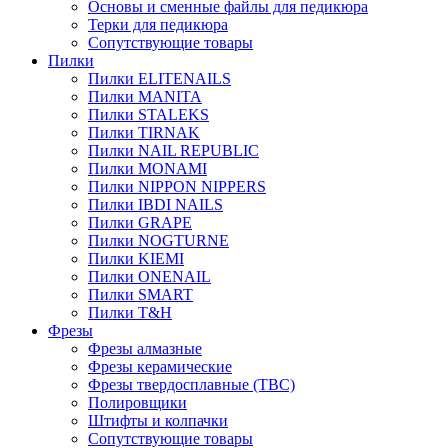
Основы и сменные файлы для педикюра
Терки для педикюра
Сопутствующие товары
Пилки
Пилки ELITENAILS
Пилки MANITA
Пилки STALEKS
Пилки TIRNAK
Пилки NAIL REPUBLIC
Пилки MONAMI
Пилки NIPPON NIPPERS
Пилки IBDI NAILS
Пилки GRAPE
Пилки NOGTURNE
Пилки KIEMI
Пилки ONENAIL
Пилки SMART
Пилки T&H
Фрезы
Фрезы алмазные
Фрезы керамические
Фрезы твердосплавные (ТВС)
Полировщики
Штифты и колпачки
Сопутствующие товары