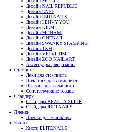
Дизайн MOJO
Дизайн NAIL REPUBLIC
Дизайн ENEF
Дизайн IBDI NAILS
Дизайн I ENVY YOU
Дизайн KIEMI
Дизайн MONAMI
Дизайн ONENAIL
Дизайн SWANKY STAMPING
Дизайн T&H
Дизайн VELVETIME
Дизайн ZOO NAIL ART
Аксессуары для дизайна
Стемпинг
Лаки для стемпинга
Пластины для стемпинга
Штампы для стемпинга
Сопутствующие товары
Слайдеры
Слайдеры BEAUTY SLIDE
Слайдеры IBDI NAILS
Пленки
Пленки для маникюра
Кисти
Кисти ELITENAILS