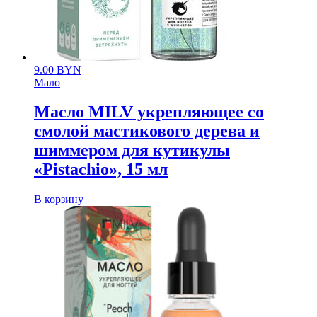
9.00
BYN
Мало
Масло MILV укрепляющее со
смолой мастикового дерева и
шиммером для кутикулы
«Pistachio», 15 мл
В корзину