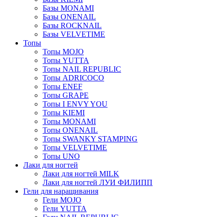
Базы MONAMI
Базы ONENAIL
Базы ROCKNAIL
Базы VELVETIME
Топы
Топы MOJO
Топы YUTTA
Топы NAIL REPUBLIC
Топы ADRICOCO
Топы ENEF
Топы GRAPE
Топы I ENVY YOU
Топы KIEMI
Топы MONAMI
Топы ONENAIL
Топы SWANKY STAMPING
Топы VELVETIME
Топы UNO
Лаки для ногтей
Лаки для ногтей MILK
Лаки для ногтей ЛУИ ФИЛИПП
Гели для наращивания
Гели MOJO
Гели YUTTA