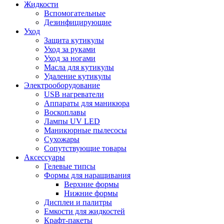
Жидкости
Вспомогательные
Дезинфицирующие
Уход
Защита кутикулы
Уход за руками
Уход за ногами
Масла для кутикулы
Удаление кутикулы
Электрооборудование
USB нагреватели
Аппараты для маникюра
Воскоплавы
Лампы UV LED
Маникюрные пылесосы
Сухожары
Сопутствующие товары
Аксессуары
Гелевые типсы
Формы для наращивания
Верхние формы
Нижние формы
Дисплеи и палитры
Емкости для жидкостей
Крафт-пакеты