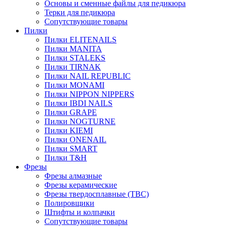
Основы и сменные файлы для педикюра
Терки для педикюра
Сопутствующие товары
Пилки
Пилки ELITENAILS
Пилки MANITA
Пилки STALEKS
Пилки TIRNAK
Пилки NAIL REPUBLIC
Пилки MONAMI
Пилки NIPPON NIPPERS
Пилки IBDI NAILS
Пилки GRAPE
Пилки NOGTURNE
Пилки KIEMI
Пилки ONENAIL
Пилки SMART
Пилки T&H
Фрезы
Фрезы алмазные
Фрезы керамические
Фрезы твердосплавные (ТВС)
Полировщики
Штифты и колпачки
Сопутствующие товары