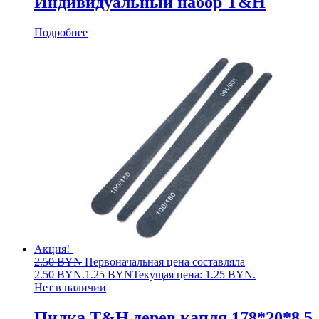
Индивидуальный набор T&H
Подробнее
Акция!
2.50
BYN
Первоначальная цена составляла
2.50 BYN.
1.25
BYN
Текущая цена: 1.25 BYN.
Нет в наличии
Пилка T&H дерев капля 178*20*8 5