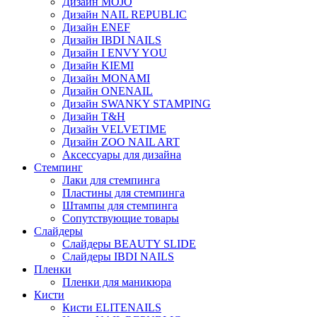
Дизайн MOJO
Дизайн NAIL REPUBLIC
Дизайн ENEF
Дизайн IBDI NAILS
Дизайн I ENVY YOU
Дизайн KIEMI
Дизайн MONAMI
Дизайн ONENAIL
Дизайн SWANKY STAMPING
Дизайн T&H
Дизайн VELVETIME
Дизайн ZOO NAIL ART
Аксессуары для дизайна
Стемпинг
Лаки для стемпинга
Пластины для стемпинга
Штампы для стемпинга
Сопутствующие товары
Слайдеры
Слайдеры BEAUTY SLIDE
Слайдеры IBDI NAILS
Пленки
Пленки для маникюра
Кисти
Кисти ELITENAILS