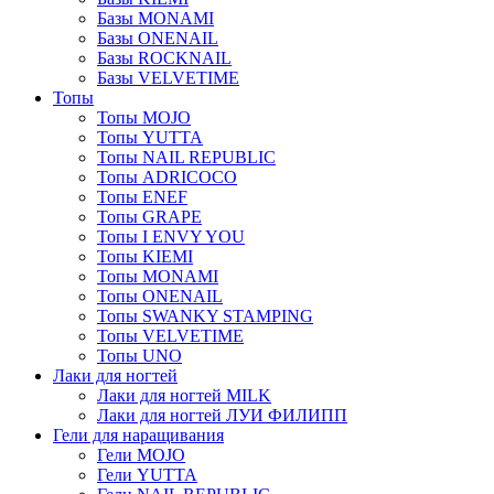
Базы MONAMI
Базы ONENAIL
Базы ROCKNAIL
Базы VELVETIME
Топы
Топы MOJO
Топы YUTTA
Топы NAIL REPUBLIC
Топы ADRICOCO
Топы ENEF
Топы GRAPE
Топы I ENVY YOU
Топы KIEMI
Топы MONAMI
Топы ONENAIL
Топы SWANKY STAMPING
Топы VELVETIME
Топы UNO
Лаки для ногтей
Лаки для ногтей MILK
Лаки для ногтей ЛУИ ФИЛИПП
Гели для наращивания
Гели MOJO
Гели YUTTA