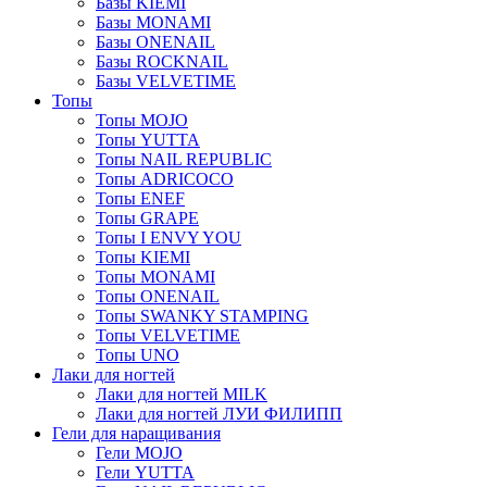
Базы KIEMI
Базы MONAMI
Базы ONENAIL
Базы ROCKNAIL
Базы VELVETIME
Топы
Топы MOJO
Топы YUTTA
Топы NAIL REPUBLIC
Топы ADRICOCO
Топы ENEF
Топы GRAPE
Топы I ENVY YOU
Топы KIEMI
Топы MONAMI
Топы ONENAIL
Топы SWANKY STAMPING
Топы VELVETIME
Топы UNO
Лаки для ногтей
Лаки для ногтей MILK
Лаки для ногтей ЛУИ ФИЛИПП
Гели для наращивания
Гели MOJO
Гели YUTTA