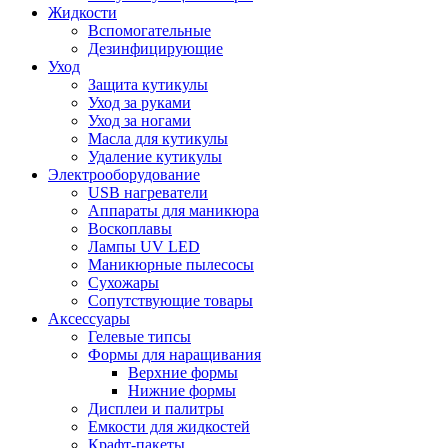
Жидкости
Вспомогательные
Дезинфицирующие
Уход
Защита кутикулы
Уход за руками
Уход за ногами
Масла для кутикулы
Удаление кутикулы
Электрооборудование
USB нагреватели
Аппараты для маникюра
Воскоплавы
Лампы UV LED
Маникюрные пылесосы
Сухожары
Сопутствующие товары
Аксессуары
Гелевые типсы
Формы для наращивания
Верхние формы
Нижние формы
Дисплеи и палитры
Емкости для жидкостей
Крафт-пакеты