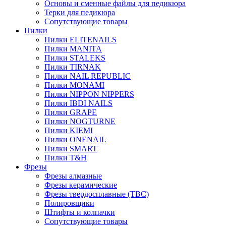
Основы и сменные файлы для педикюра
Терки для педикюра
Сопутствующие товары
Пилки
Пилки ELITENAILS
Пилки MANITA
Пилки STALEKS
Пилки TIRNAK
Пилки NAIL REPUBLIC
Пилки MONAMI
Пилки NIPPON NIPPERS
Пилки IBDI NAILS
Пилки GRAPE
Пилки NOGTURNE
Пилки KIEMI
Пилки ONENAIL
Пилки SMART
Пилки T&H
Фрезы
Фрезы алмазные
Фрезы керамические
Фрезы твердосплавные (ТВС)
Полировщики
Штифты и колпачки
Сопутствующие товары