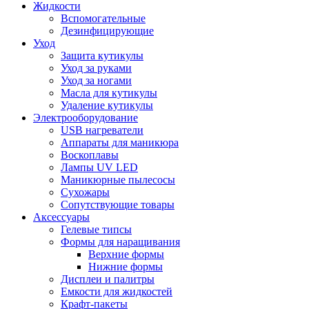
Жидкости
Вспомогательные
Дезинфицирующие
Уход
Защита кутикулы
Уход за руками
Уход за ногами
Масла для кутикулы
Удаление кутикулы
Электрооборудование
USB нагреватели
Аппараты для маникюра
Воскоплавы
Лампы UV LED
Маникюрные пылесосы
Сухожары
Сопутствующие товары
Аксессуары
Гелевые типсы
Формы для наращивания
Верхние формы
Нижние формы
Дисплеи и палитры
Емкости для жидкостей
Крафт-пакеты