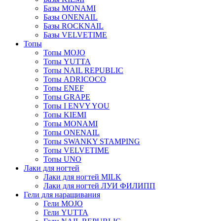
Базы MONAMI
Базы ONENAIL
Базы ROCKNAIL
Базы VELVETIME
Топы
Топы MOJO
Топы YUTTA
Топы NAIL REPUBLIC
Топы ADRICOCO
Топы ENEF
Топы GRAPE
Топы I ENVY YOU
Топы KIEMI
Топы MONAMI
Топы ONENAIL
Топы SWANKY STAMPING
Топы VELVETIME
Топы UNO
Лаки для ногтей
Лаки для ногтей MILK
Лаки для ногтей ЛУИ ФИЛИПП
Гели для наращивания
Гели MOJO
Гели YUTTA