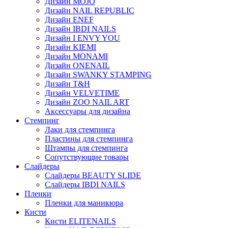
Дизайн MOJO
Дизайн NAIL REPUBLIC
Дизайн ENEF
Дизайн IBDI NAILS
Дизайн I ENVY YOU
Дизайн KIEMI
Дизайн MONAMI
Дизайн ONENAIL
Дизайн SWANKY STAMPING
Дизайн T&H
Дизайн VELVETIME
Дизайн ZOO NAIL ART
Аксессуары для дизайна
Стемпинг
Лаки для стемпинга
Пластины для стемпинга
Штампы для стемпинга
Сопутствующие товары
Слайдеры
Слайдеры BEAUTY SLIDE
Слайдеры IBDI NAILS
Пленки
Пленки для маникюра
Кисти
Кисти ELITENAILS