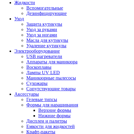
Жидкости
Вспомогательные
Дезинфицирующие
Уход
Защита кутикулы
Уход за руками
Уход за ногами
Масла для кутикулы
Удаление кутикулы
Электрооборудование
USB нагреватели
Аппараты для маникюра
Воскоплавы
Лампы UV LED
Маникюрные пылесосы
Сухожары
Сопутствующие товары
Аксессуары
Гелевые типсы
Формы для наращивания
Верхние формы
Нижние формы
Дисплеи и палитры
Емкости для жидкостей
Крафт-пакеты