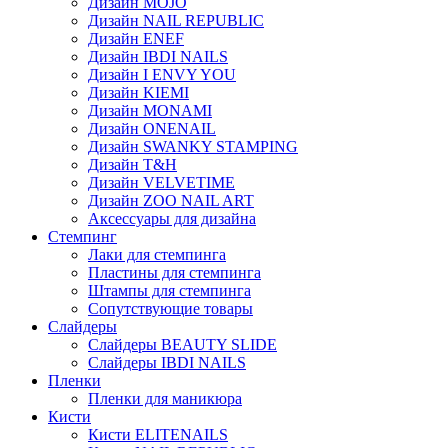
Дизайн MOJO
Дизайн NAIL REPUBLIC
Дизайн ENEF
Дизайн IBDI NAILS
Дизайн I ENVY YOU
Дизайн KIEMI
Дизайн MONAMI
Дизайн ONENAIL
Дизайн SWANKY STAMPING
Дизайн T&H
Дизайн VELVETIME
Дизайн ZOO NAIL ART
Аксессуары для дизайна
Стемпинг
Лаки для стемпинга
Пластины для стемпинга
Штампы для стемпинга
Сопутствующие товары
Слайдеры
Слайдеры BEAUTY SLIDE
Слайдеры IBDI NAILS
Пленки
Пленки для маникюра
Кисти
Кисти ELITENAILS