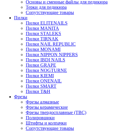
Основы и сменные файлы для педикюра
Терки для педикюра
Сопутствующие товары
Пилки
Пилки ELITENAILS
Пилки MANITA
Пилки STALEKS
Пилки TIRNAK
Пилки NAIL REPUBLIC
Пилки MONAMI
Пилки NIPPON NIPPERS
Пилки IBDI NAILS
Пилки GRAPE
Пилки NOGTURNE
Пилки KIEMI
Пилки ONENAIL
Пилки SMART
Пилки T&H
Фрезы
Фрезы алмазные
Фрезы керамические
Фрезы твердосплавные (ТВС)
Полировщики
Штифты и колпачки
Сопутствующие товары