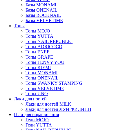
Базы MONAMI
Базы ONENAIL
Базы ROCKNAIL
Базы VELVETIME
Топы
Топы MOJO
Топы YUTTA
Топы NAIL REPUBLIC
Топы ADRICOCO
Топы ENEF
Топы GRAPE
Топы I ENVY YOU
Топы KIEMI
Топы MONAMI
Топы ONENAIL
Топы SWANKY STAMPING
Топы VELVETIME
Топы UNO
Лаки для ногтей
Лаки для ногтей MILK
Лаки для ногтей ЛУИ ФИЛИПП
Гели для наращивания
Гели MOJO
Гели YUTTA