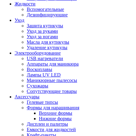
Жидкости
Вспомогательные
Дезинфицирующие
Уход
Защита кутикулы
Уход за руками
Уход за ногами
Масла для кутикулы
Удаление кутикулы
Электрооборудование
USB нагреватели
Аппараты для маникюра
Воскоплавы
Лампы UV LED
Маникюрные пылесосы
Сухожары
Сопутствующие товары
Аксессуары
Гелевые типсы
Формы для наращивания
Верхние формы
Нижние формы
Дисплеи и палитры
Емкости для жидкостей
Крафт-пакеты