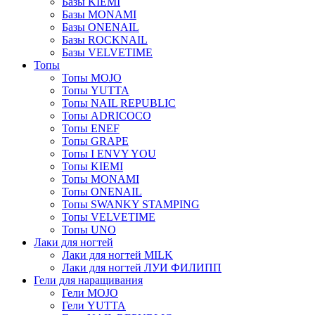
Базы KIEMI
Базы MONAMI
Базы ONENAIL
Базы ROCKNAIL
Базы VELVETIME
Топы
Топы MOJO
Топы YUTTA
Топы NAIL REPUBLIC
Топы ADRICOCO
Топы ENEF
Топы GRAPE
Топы I ENVY YOU
Топы KIEMI
Топы MONAMI
Топы ONENAIL
Топы SWANKY STAMPING
Топы VELVETIME
Топы UNO
Лаки для ногтей
Лаки для ногтей MILK
Лаки для ногтей ЛУИ ФИЛИПП
Гели для наращивания
Гели MOJO
Гели YUTTA