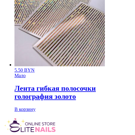
5.50
BYN
Мало
Лента гибкая полосочки
голография золото
В корзину