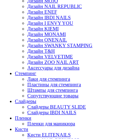
Дизайн MOJO
Дизайн NAIL REPUBLIC
Дизайн ENEF
Дизайн IBDI NAILS
Дизайн I ENVY YOU
Дизайн KIEMI
Дизайн MONAMI
Дизайн ONENAIL
Дизайн SWANKY STAMPING
Дизайн T&H
Дизайн VELVETIME
Дизайн ZOO NAIL ART
Аксессуары для дизайна
Стемпинг
Лаки для стемпинга
Пластины для стемпинга
Штампы для стемпинга
Сопутствующие товары
Слайдеры
Слайдеры BEAUTY SLIDE
Слайдеры IBDI NAILS
Пленки
Пленки для маникюра
Кисти
Кисти ELITENAILS