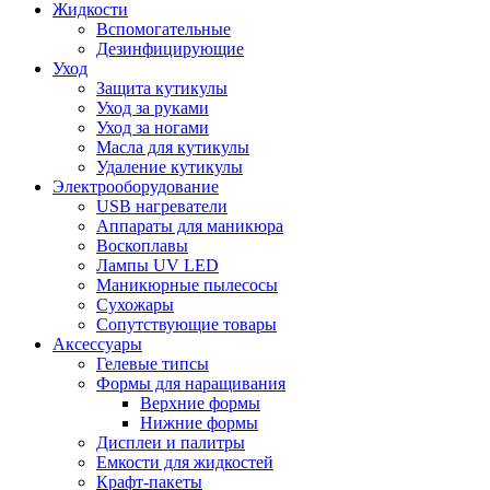
Жидкости
Вспомогательные
Дезинфицирующие
Уход
Защита кутикулы
Уход за руками
Уход за ногами
Масла для кутикулы
Удаление кутикулы
Электрооборудование
USB нагреватели
Аппараты для маникюра
Воскоплавы
Лампы UV LED
Маникюрные пылесосы
Сухожары
Сопутствующие товары
Аксессуары
Гелевые типсы
Формы для наращивания
Верхние формы
Нижние формы
Дисплеи и палитры
Емкости для жидкостей
Крафт-пакеты