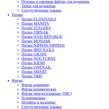
Основы и сменные файлы для педикюра
Терки для педикюра
Сопутствующие товары
Пилки
Пилки ELITENAILS
Пилки MANITA
Пилки STALEKS
Пилки TIRNAK
Пилки NAIL REPUBLIC
Пилки MONAMI
Пилки NIPPON NIPPERS
Пилки IBDI NAILS
Пилки GRAPE
Пилки NOGTURNE
Пилки KIEMI
Пилки ONENAIL
Пилки SMART
Пилки T&H
Фрезы
Фрезы алмазные
Фрезы керамические
Фрезы твердосплавные (ТВС)
Полировщики
Штифты и колпачки
Сопутствующие товары