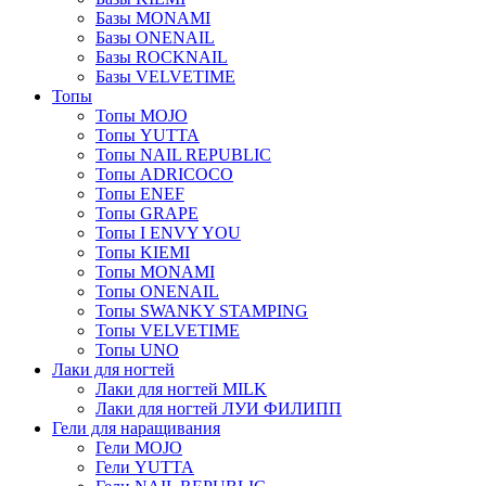
Базы MONAMI
Базы ONENAIL
Базы ROCKNAIL
Базы VELVETIME
Топы
Топы MOJO
Топы YUTTA
Топы NAIL REPUBLIC
Топы ADRICOCO
Топы ENEF
Топы GRAPE
Топы I ENVY YOU
Топы KIEMI
Топы MONAMI
Топы ONENAIL
Топы SWANKY STAMPING
Топы VELVETIME
Топы UNO
Лаки для ногтей
Лаки для ногтей MILK
Лаки для ногтей ЛУИ ФИЛИПП
Гели для наращивания
Гели MOJO
Гели YUTTA