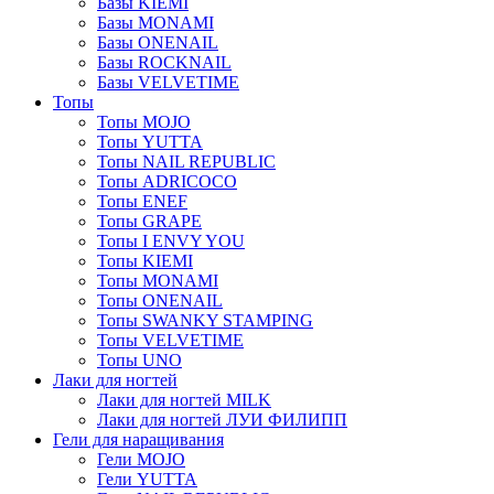
Базы KIEMI
Базы MONAMI
Базы ONENAIL
Базы ROCKNAIL
Базы VELVETIME
Топы
Топы MOJO
Топы YUTTA
Топы NAIL REPUBLIC
Топы ADRICOCO
Топы ENEF
Топы GRAPE
Топы I ENVY YOU
Топы KIEMI
Топы MONAMI
Топы ONENAIL
Топы SWANKY STAMPING
Топы VELVETIME
Топы UNO
Лаки для ногтей
Лаки для ногтей MILK
Лаки для ногтей ЛУИ ФИЛИПП
Гели для наращивания
Гели MOJO
Гели YUTTA