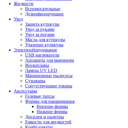
Жидкости
Вспомогательные
Дезинфицирующие
Уход
Защита кутикулы
Уход за руками
Уход за ногами
Масла для кутикулы
Удаление кутикулы
Электрооборудование
USB нагреватели
Аппараты для маникюра
Воскоплавы
Лампы UV LED
Маникюрные пылесосы
Сухожары
Сопутствующие товары
Аксессуары
Гелевые типсы
Формы для наращивания
Верхние формы
Нижние формы
Дисплеи и палитры
Емкости для жидкостей
Крафт-пакеты