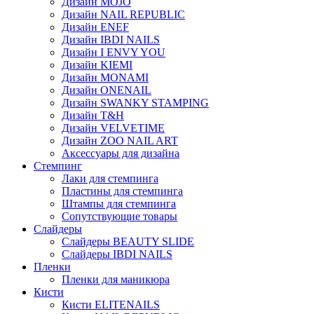
Дизайн MOJO
Дизайн NAIL REPUBLIC
Дизайн ENEF
Дизайн IBDI NAILS
Дизайн I ENVY YOU
Дизайн KIEMI
Дизайн MONAMI
Дизайн ONENAIL
Дизайн SWANKY STAMPING
Дизайн T&H
Дизайн VELVETIME
Дизайн ZOO NAIL ART
Аксессуары для дизайна
Стемпинг
Лаки для стемпинга
Пластины для стемпинга
Штампы для стемпинга
Сопутствующие товары
Слайдеры
Слайдеры BEAUTY SLIDE
Слайдеры IBDI NAILS
Пленки
Пленки для маникюра
Кисти
Кисти ELITENAILS