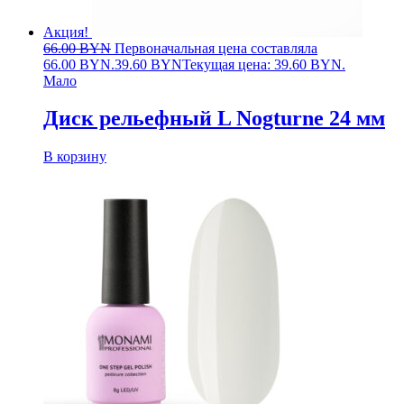
Акция!
66.00
BYN
Первоначальная цена составляла
66.00 BYN.
39.60
BYN
Текущая цена: 39.60 BYN.
Мало
Диск рельефный L Nogturne 24 мм
В корзину