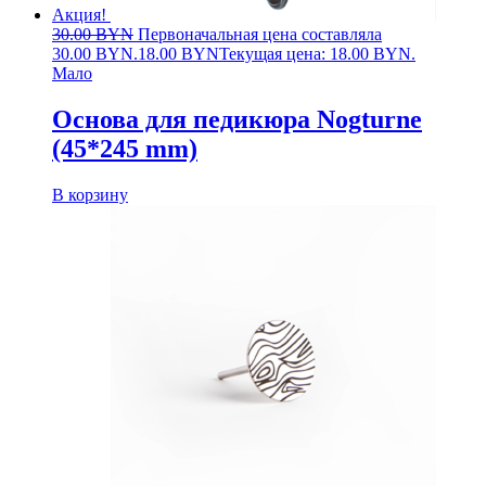
Акция!
30.00
BYN
Первоначальная цена составляла
30.00 BYN.
18.00
BYN
Текущая цена: 18.00 BYN.
Мало
Основа для педикюра Nogturne
(45*245 mm)
В корзину