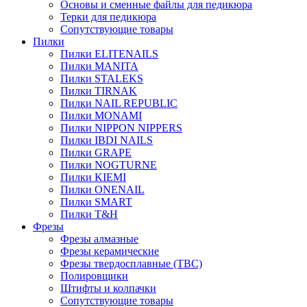
Основы и сменные файлы для педикюра
Терки для педикюра
Сопутствующие товары
Пилки
Пилки ELITENAILS
Пилки MANITA
Пилки STALEKS
Пилки TIRNAK
Пилки NAIL REPUBLIC
Пилки MONAMI
Пилки NIPPON NIPPERS
Пилки IBDI NAILS
Пилки GRAPE
Пилки NOGTURNE
Пилки KIEMI
Пилки ONENAIL
Пилки SMART
Пилки T&H
Фрезы
Фрезы алмазные
Фрезы керамические
Фрезы твердосплавные (ТВС)
Полировщики
Штифты и колпачки
Сопутствующие товары