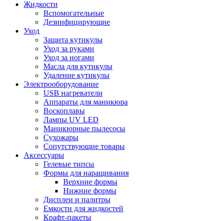
Жидкости
Вспомогательные
Дезинфицирующие
Уход
Защита кутикулы
Уход за руками
Уход за ногами
Масла для кутикулы
Удаление кутикулы
Электрооборудование
USB нагреватели
Аппараты для маникюра
Воскоплавы
Лампы UV LED
Маникюрные пылесосы
Сухожары
Сопутствующие товары
Аксессуары
Гелевые типсы
Формы для наращивания
Верхние формы
Нижние формы
Дисплеи и палитры
Емкости для жидкостей
Крафт-пакеты