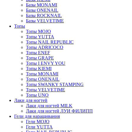
Базы MONAMI
Базы ONENAIL
Базы ROCKNAIL
Базы VELVETIME
Топы
Топы MOJO
Топы YUTTA
Топы NAIL REPUBLIC
Топы ADRICOCO
Топы ENEF
Топы GRAPE
Топы I ENVY YOU
Топы KIEMI
Топы MONAMI
Топы ONENAIL
Топы SWANKY STAMPING
Топы VELVETIME
Топы UNO
Лаки для ногтей
Лаки для ногтей MILK
Лаки для ногтей ЛУИ ФИЛИПП
Гели для наращивания
Гели MOJO
Гели YUTTA