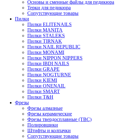
Основы и сменные файлы для педикюра
Терки для педикюра
Сопутствующие товары
Пилки
Пилки ELITENAILS
Пилки MANITA
Пилки STALEKS
Пилки TIRNAK
Пилки NAIL REPUBLIC
Пилки MONAMI
Пилки NIPPON NIPPERS
Пилки IBDI NAILS
Пилки GRAPE
Пилки NOGTURNE
Пилки KIEMI
Пилки ONENAIL
Пилки SMART
Пилки T&H
Фрезы
Фрезы алмазные
Фрезы керамические
Фрезы твердосплавные (ТВС)
Полировщики
Штифты и колпачки
Сопутствующие товары