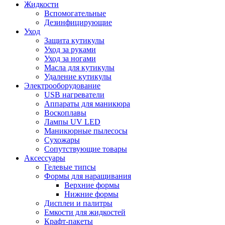
Жидкости
Вспомогательные
Дезинфицирующие
Уход
Защита кутикулы
Уход за руками
Уход за ногами
Масла для кутикулы
Удаление кутикулы
Электрооборудование
USB нагреватели
Аппараты для маникюра
Воскоплавы
Лампы UV LED
Маникюрные пылесосы
Сухожары
Сопутствующие товары
Аксессуары
Гелевые типсы
Формы для наращивания
Верхние формы
Нижние формы
Дисплеи и палитры
Емкости для жидкостей
Крафт-пакеты