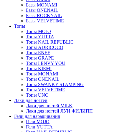
Базы MONAMI
Базы ONENAIL
Базы ROCKNAIL
Базы VELVETIME
Топы
Топы MOJO
Топы YUTTA
Топы NAIL REPUBLIC
Топы ADRICOCO
Топы ENEF
Топы GRAPE
Топы I ENVY YOU
Топы KIEMI
Топы MONAMI
Топы ONENAIL
Топы SWANKY STAMPING
Топы VELVETIME
Топы UNO
Лаки для ногтей
Лаки для ногтей MILK
Лаки для ногтей ЛУИ ФИЛИПП
Гели для наращивания
Гели MOJO
Гели YUTTA