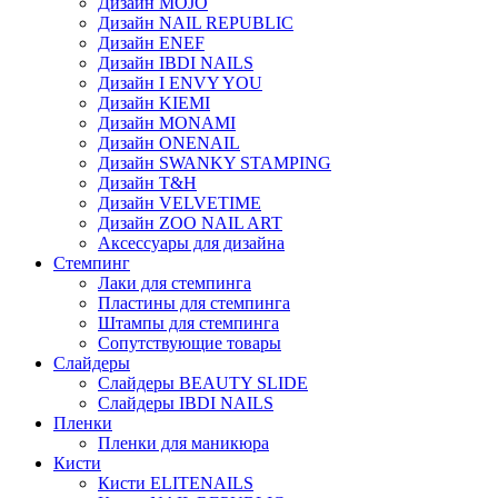
Дизайн MOJO
Дизайн NAIL REPUBLIC
Дизайн ENEF
Дизайн IBDI NAILS
Дизайн I ENVY YOU
Дизайн KIEMI
Дизайн MONAMI
Дизайн ONENAIL
Дизайн SWANKY STAMPING
Дизайн T&H
Дизайн VELVETIME
Дизайн ZOO NAIL ART
Аксессуары для дизайна
Стемпинг
Лаки для стемпинга
Пластины для стемпинга
Штампы для стемпинга
Сопутствующие товары
Слайдеры
Слайдеры BEAUTY SLIDE
Слайдеры IBDI NAILS
Пленки
Пленки для маникюра
Кисти
Кисти ELITENAILS