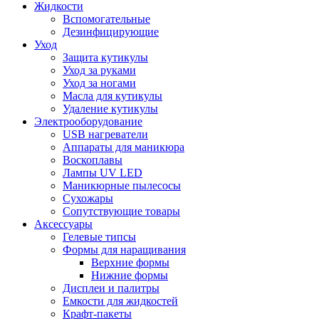
Жидкости
Вспомогательные
Дезинфицирующие
Уход
Защита кутикулы
Уход за руками
Уход за ногами
Масла для кутикулы
Удаление кутикулы
Электрооборудование
USB нагреватели
Аппараты для маникюра
Воскоплавы
Лампы UV LED
Маникюрные пылесосы
Сухожары
Сопутствующие товары
Аксессуары
Гелевые типсы
Формы для наращивания
Верхние формы
Нижние формы
Дисплеи и палитры
Емкости для жидкостей
Крафт-пакеты