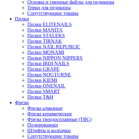
Основы и сменные файлы для педикюра
Терки для педикюра
Сопутствующие товары
Пилки
Пилки ELITENAILS
Пилки MANITA
Пилки STALEKS
Пилки TIRNAK
Пилки NAIL REPUBLIC
Пилки MONAMI
Пилки NIPPON NIPPERS
Пилки IBDI NAILS
Пилки GRAPE
Пилки NOGTURNE
Пилки KIEMI
Пилки ONENAIL
Пилки SMART
Пилки T&H
Фрезы
Фрезы алмазные
Фрезы керамические
Фрезы твердосплавные (ТВС)
Полировщики
Штифты и колпачки
Сопутствующие товары