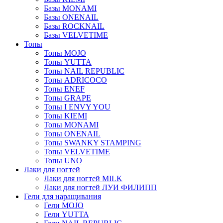
Базы MONAMI
Базы ONENAIL
Базы ROCKNAIL
Базы VELVETIME
Топы
Топы MOJO
Топы YUTTA
Топы NAIL REPUBLIC
Топы ADRICOCO
Топы ENEF
Топы GRAPE
Топы I ENVY YOU
Топы KIEMI
Топы MONAMI
Топы ONENAIL
Топы SWANKY STAMPING
Топы VELVETIME
Топы UNO
Лаки для ногтей
Лаки для ногтей MILK
Лаки для ногтей ЛУИ ФИЛИПП
Гели для наращивания
Гели MOJO
Гели YUTTA