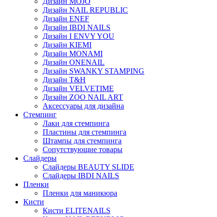
Дизайн MOJO
Дизайн NAIL REPUBLIC
Дизайн ENEF
Дизайн IBDI NAILS
Дизайн I ENVY YOU
Дизайн KIEMI
Дизайн MONAMI
Дизайн ONENAIL
Дизайн SWANKY STAMPING
Дизайн T&H
Дизайн VELVETIME
Дизайн ZOO NAIL ART
Аксессуары для дизайна
Стемпинг
Лаки для стемпинга
Пластины для стемпинга
Штампы для стемпинга
Сопутствующие товары
Слайдеры
Слайдеры BEAUTY SLIDE
Слайдеры IBDI NAILS
Пленки
Пленки для маникюра
Кисти
Кисти ELITENAILS