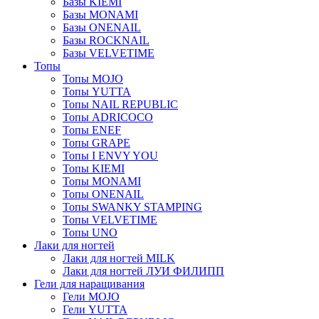
Базы KIEMI
Базы MONAMI
Базы ONENAIL
Базы ROCKNAIL
Базы VELVETIME
Топы
Топы MOJO
Топы YUTTA
Топы NAIL REPUBLIC
Топы ADRICOCO
Топы ENEF
Топы GRAPE
Топы I ENVY YOU
Топы KIEMI
Топы MONAMI
Топы ONENAIL
Топы SWANKY STAMPING
Топы VELVETIME
Топы UNO
Лаки для ногтей
Лаки для ногтей MILK
Лаки для ногтей ЛУИ ФИЛИПП
Гели для наращивания
Гели MOJO
Гели YUTTA