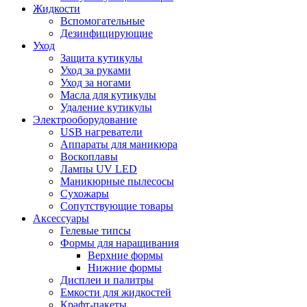
Жидкости
Вспомогательные
Дезинфицирующие
Уход
Защита кутикулы
Уход за руками
Уход за ногами
Масла для кутикулы
Удаление кутикулы
Электрооборудование
USB нагреватели
Аппараты для маникюра
Воскоплавы
Лампы UV LED
Маникюрные пылесосы
Сухожары
Сопутствующие товары
Аксессуары
Гелевые типсы
Формы для наращивания
Верхние формы
Нижние формы
Дисплеи и палитры
Емкости для жидкостей
Крафт-пакеты