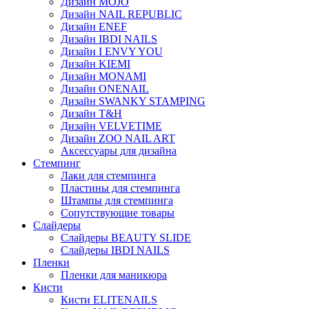
Дизайн MOJO
Дизайн NAIL REPUBLIC
Дизайн ENEF
Дизайн IBDI NAILS
Дизайн I ENVY YOU
Дизайн KIEMI
Дизайн MONAMI
Дизайн ONENAIL
Дизайн SWANKY STAMPING
Дизайн T&H
Дизайн VELVETIME
Дизайн ZOO NAIL ART
Аксессуары для дизайна
Стемпинг
Лаки для стемпинга
Пластины для стемпинга
Штампы для стемпинга
Сопутствующие товары
Слайдеры
Слайдеры BEAUTY SLIDE
Слайдеры IBDI NAILS
Пленки
Пленки для маникюра
Кисти
Кисти ELITENAILS