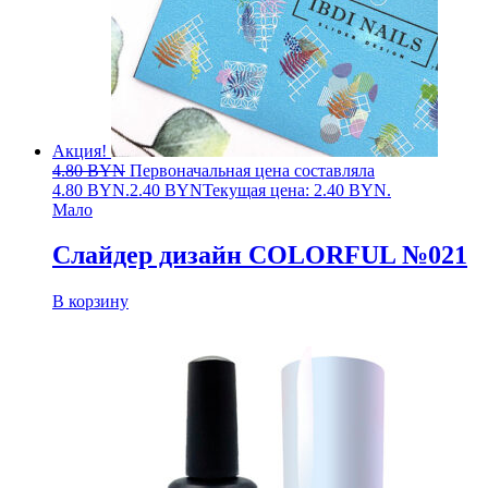
Акция!
4.80
BYN
Первоначальная цена составляла
4.80 BYN.
2.40
BYN
Текущая цена: 2.40 BYN.
Мало
Слайдер дизайн COLORFUL №021
В корзину