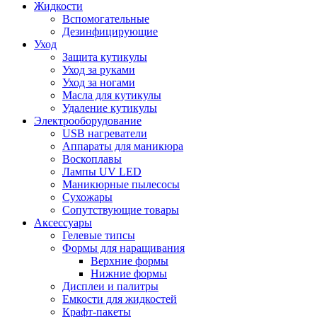
Жидкости
Вспомогательные
Дезинфицирующие
Уход
Защита кутикулы
Уход за руками
Уход за ногами
Масла для кутикулы
Удаление кутикулы
Электрооборудование
USB нагреватели
Аппараты для маникюра
Воскоплавы
Лампы UV LED
Маникюрные пылесосы
Сухожары
Сопутствующие товары
Аксессуары
Гелевые типсы
Формы для наращивания
Верхние формы
Нижние формы
Дисплеи и палитры
Емкости для жидкостей
Крафт-пакеты