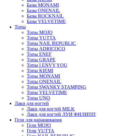
Базы MONAMI
Базы ONENAIL
Базы ROCKNAIL
Базы VELVETIME
Топы
Топы MOJO
Топы YUTTA
Топы NAIL REPUBLIC
Топы ADRICOCO
Топы ENEF
Топы GRAPE
Топы I ENVY YOU
Топы KIEMI
Топы MONAMI
Топы ONENAIL
Топы SWANKY STAMPING
Топы VELVETIME
Топы UNO
Лаки для ногтей
Лаки для ногтей MILK
Лаки для ногтей ЛУИ ФИЛИПП
Гели для наращивания
Гели MOJO
Гели YUTTA