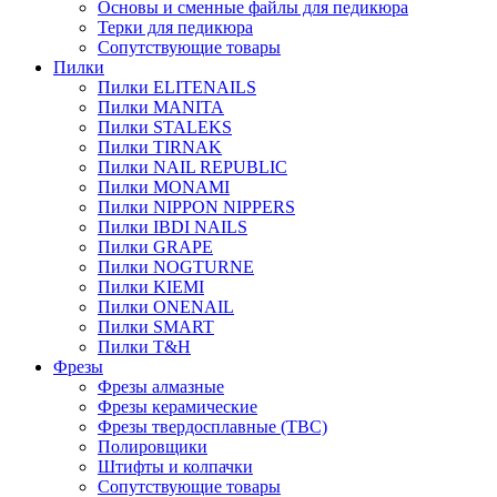
Основы и сменные файлы для педикюра
Терки для педикюра
Сопутствующие товары
Пилки
Пилки ELITENAILS
Пилки MANITA
Пилки STALEKS
Пилки TIRNAK
Пилки NAIL REPUBLIC
Пилки MONAMI
Пилки NIPPON NIPPERS
Пилки IBDI NAILS
Пилки GRAPE
Пилки NOGTURNE
Пилки KIEMI
Пилки ONENAIL
Пилки SMART
Пилки T&H
Фрезы
Фрезы алмазные
Фрезы керамические
Фрезы твердосплавные (ТВС)
Полировщики
Штифты и колпачки
Сопутствующие товары