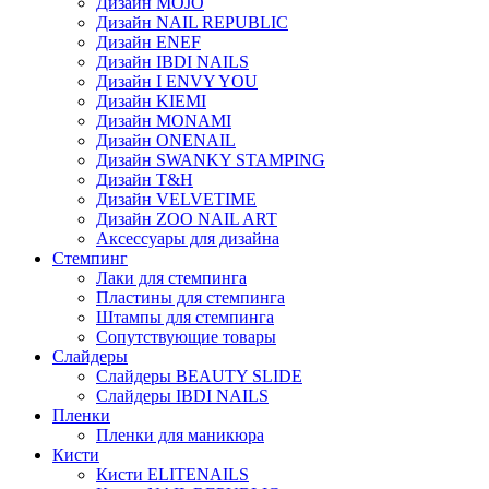
Дизайн MOJO
Дизайн NAIL REPUBLIC
Дизайн ENEF
Дизайн IBDI NAILS
Дизайн I ENVY YOU
Дизайн KIEMI
Дизайн MONAMI
Дизайн ONENAIL
Дизайн SWANKY STAMPING
Дизайн T&H
Дизайн VELVETIME
Дизайн ZOO NAIL ART
Аксессуары для дизайна
Стемпинг
Лаки для стемпинга
Пластины для стемпинга
Штампы для стемпинга
Сопутствующие товары
Слайдеры
Слайдеры BEAUTY SLIDE
Слайдеры IBDI NAILS
Пленки
Пленки для маникюра
Кисти
Кисти ELITENAILS