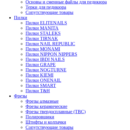
Основы и сменные файлы для педикюра
Терки для педикюра
Сопутствующие товары
Пилки
Пилки ELITENAILS
Пилки MANITA
Пилки STALEKS
Пилки TIRNAK
Пилки NAIL REPUBLIC
Пилки MONAMI
Пилки NIPPON NIPPERS
Пилки IBDI NAILS
Пилки GRAPE
Пилки NOGTURNE
Пилки KIEMI
Пилки ONENAIL
Пилки SMART
Пилки T&H
Фрезы
Фрезы алмазные
Фрезы керамические
Фрезы твердосплавные (ТВС)
Полировщики
Штифты и колпачки
Сопутствующие товары