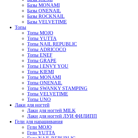
Базы MONAMI
Базы ONENAIL
Базы ROCKNAIL
Базы VELVETIME
Топы
Топы MOJO
Топы YUTTA
Топы NAIL REPUBLIC
Топы ADRICOCO
Топы ENEF
Топы GRAPE
Топы I ENVY YOU
Топы KIEMI
Топы MONAMI
Топы ONENAIL
Топы SWANKY STAMPING
Топы VELVETIME
Топы UNO
Лаки для ногтей
Лаки для ногтей MILK
Лаки для ногтей ЛУИ ФИЛИПП
Гели для наращивания
Гели MOJO
Гели YUTTA