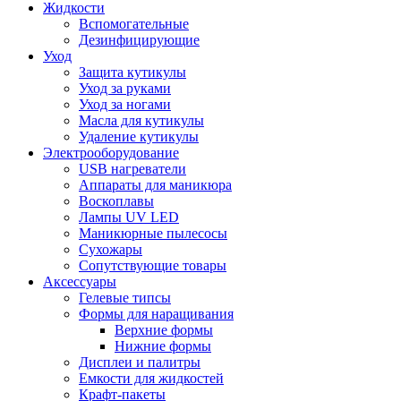
Жидкости
Вспомогательные
Дезинфицирующие
Уход
Защита кутикулы
Уход за руками
Уход за ногами
Масла для кутикулы
Удаление кутикулы
Электрооборудование
USB нагреватели
Аппараты для маникюра
Воскоплавы
Лампы UV LED
Маникюрные пылесосы
Сухожары
Сопутствующие товары
Аксессуары
Гелевые типсы
Формы для наращивания
Верхние формы
Нижние формы
Дисплеи и палитры
Емкости для жидкостей
Крафт-пакеты