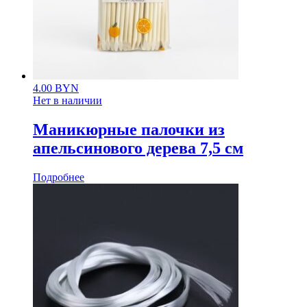
4.00
BYN
Нет в наличии
Маникюрные палочки из
апельсинового дерева 7,5 см
Подробнее