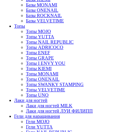
Базы MONAMI
Базы ONENAIL
Базы ROCKNAIL
Базы VELVETIME
Топы
Топы MOJO
Топы YUTTA
Топы NAIL REPUBLIC
Топы ADRICOCO
Топы ENEF
Топы GRAPE
Топы I ENVY YOU
Топы KIEMI
Топы MONAMI
Топы ONENAIL
Топы SWANKY STAMPING
Топы VELVETIME
Топы UNO
Лаки для ногтей
Лаки для ногтей MILK
Лаки для ногтей ЛУИ ФИЛИПП
Гели для наращивания
Гели MOJO
Гели YUTTA