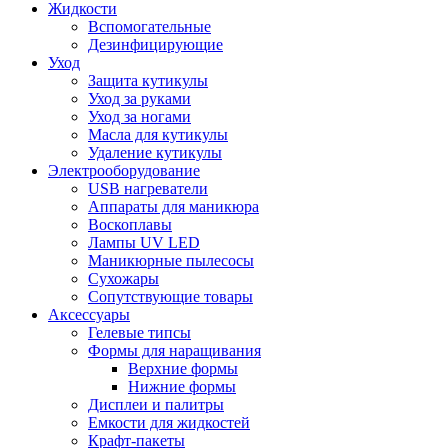
Жидкости
Вспомогательные
Дезинфицирующие
Уход
Защита кутикулы
Уход за руками
Уход за ногами
Масла для кутикулы
Удаление кутикулы
Электрооборудование
USB нагреватели
Аппараты для маникюра
Воскоплавы
Лампы UV LED
Маникюрные пылесосы
Сухожары
Сопутствующие товары
Аксессуары
Гелевые типсы
Формы для наращивания
Верхние формы
Нижние формы
Дисплеи и палитры
Емкости для жидкостей
Крафт-пакеты