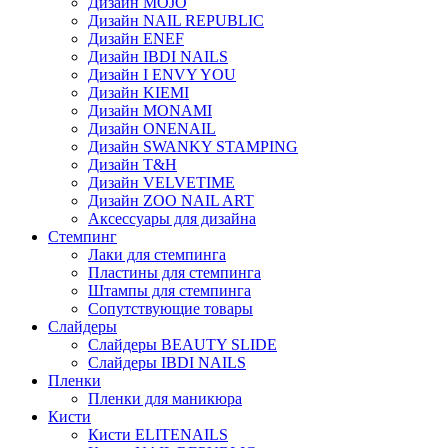
Дизайн MOJO
Дизайн NAIL REPUBLIC
Дизайн ENEF
Дизайн IBDI NAILS
Дизайн I ENVY YOU
Дизайн KIEMI
Дизайн MONAMI
Дизайн ONENAIL
Дизайн SWANKY STAMPING
Дизайн T&H
Дизайн VELVETIME
Дизайн ZOO NAIL ART
Аксессуары для дизайна
Стемпинг
Лаки для стемпинга
Пластины для стемпинга
Штампы для стемпинга
Сопутствующие товары
Слайдеры
Слайдеры BEAUTY SLIDE
Слайдеры IBDI NAILS
Пленки
Пленки для маникюра
Кисти
Кисти ELITENAILS