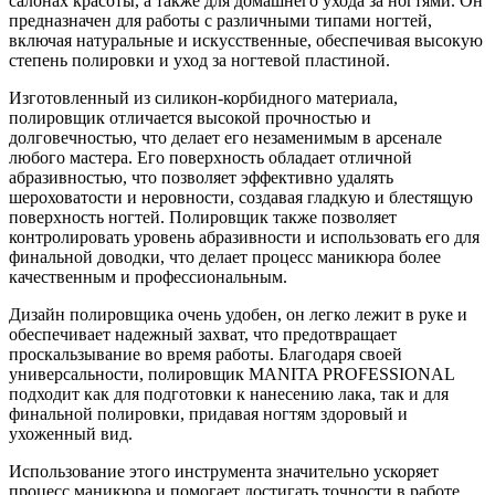
салонах красоты, а также для домашнего ухода за ногтями. Он
предназначен для работы с различными типами ногтей,
включая натуральные и искусственные, обеспечивая высокую
степень полировки и уход за ногтевой пластиной.
Изготовленный из силикон-корбидного материала,
полировщик отличается высокой прочностью и
долговечностью, что делает его незаменимым в арсенале
любого мастера. Его поверхность обладает отличной
абразивностью, что позволяет эффективно удалять
шероховатости и неровности, создавая гладкую и блестящую
поверхность ногтей. Полировщик также позволяет
контролировать уровень абразивности и использовать его для
финальной доводки, что делает процесс маникюра более
качественным и профессиональным.
Дизайн полировщика очень удобен, он легко лежит в руке и
обеспечивает надежный захват, что предотвращает
проскальзывание во время работы. Благодаря своей
универсальности, полировщик MANITA PROFESSIONAL
подходит как для подготовки к нанесению лака, так и для
финальной полировки, придавая ногтям здоровый и
ухоженный вид.
Использование этого инструмента значительно ускоряет
процесс маникюра и помогает достигать точности в работе,