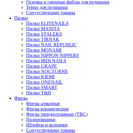
Основы и сменные файлы для педикюра
Терки для педикюра
Сопутствующие товары
Пилки
Пилки ELITENAILS
Пилки MANITA
Пилки STALEKS
Пилки TIRNAK
Пилки NAIL REPUBLIC
Пилки MONAMI
Пилки NIPPON NIPPERS
Пилки IBDI NAILS
Пилки GRAPE
Пилки NOGTURNE
Пилки KIEMI
Пилки ONENAIL
Пилки SMART
Пилки T&H
Фрезы
Фрезы алмазные
Фрезы керамические
Фрезы твердосплавные (ТВС)
Полировщики
Штифты и колпачки
Сопутствующие товары