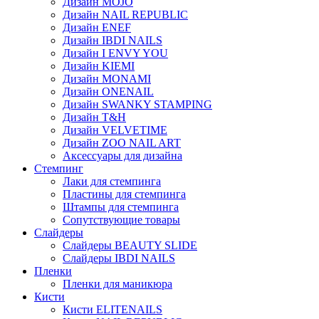
Дизайн MOJO
Дизайн NAIL REPUBLIC
Дизайн ENEF
Дизайн IBDI NAILS
Дизайн I ENVY YOU
Дизайн KIEMI
Дизайн MONAMI
Дизайн ONENAIL
Дизайн SWANKY STAMPING
Дизайн T&H
Дизайн VELVETIME
Дизайн ZOO NAIL ART
Аксессуары для дизайна
Стемпинг
Лаки для стемпинга
Пластины для стемпинга
Штампы для стемпинга
Сопутствующие товары
Слайдеры
Слайдеры BEAUTY SLIDE
Слайдеры IBDI NAILS
Пленки
Пленки для маникюра
Кисти
Кисти ELITENAILS