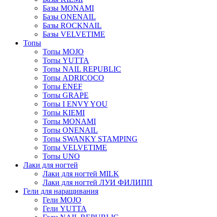
Базы MONAMI
Базы ONENAIL
Базы ROCKNAIL
Базы VELVETIME
Топы
Топы MOJO
Топы YUTTA
Топы NAIL REPUBLIC
Топы ADRICOCO
Топы ENEF
Топы GRAPE
Топы I ENVY YOU
Топы KIEMI
Топы MONAMI
Топы ONENAIL
Топы SWANKY STAMPING
Топы VELVETIME
Топы UNO
Лаки для ногтей
Лаки для ногтей MILK
Лаки для ногтей ЛУИ ФИЛИПП
Гели для наращивания
Гели MOJO
Гели YUTTA