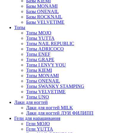
Базы KIEMI
Базы MONAMI
Базы ONENAIL
Базы ROCKNAIL
Базы VELVETIME
Топы
Топы MOJO
Топы YUTTA
Топы NAIL REPUBLIC
Топы ADRICOCO
Топы ENEF
Топы GRAPE
Топы I ENVY YOU
Топы KIEMI
Топы MONAMI
Топы ONENAIL
Топы SWANKY STAMPING
Топы VELVETIME
Топы UNO
Лаки для ногтей
Лаки для ногтей MILK
Лаки для ногтей ЛУИ ФИЛИПП
Гели для наращивания
Гели MOJO
Гели YUTTA