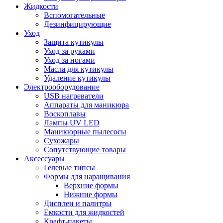
Жидкости
Вспомогательные
Дезинфицирующие
Уход
Защита кутикулы
Уход за руками
Уход за ногами
Масла для кутикулы
Удаление кутикулы
Электрооборудование
USB нагреватели
Аппараты для маникюра
Воскоплавы
Лампы UV LED
Маникюрные пылесосы
Сухожары
Сопутствующие товары
Аксессуары
Гелевые типсы
Формы для наращивания
Верхние формы
Нижние формы
Дисплеи и палитры
Емкости для жидкостей
Крафт-пакеты