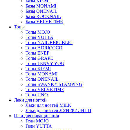
Базы KIEMI
Базы MONAMI
Базы ONENAIL
Базы ROCKNAIL
Базы VELVETIME
Топы
Топы MOJO
Топы YUTTA
Топы NAIL REPUBLIC
Топы ADRICOCO
Топы ENEF
Топы GRAPE
Топы I ENVY YOU
Топы KIEMI
Топы MONAMI
Топы ONENAIL
Топы SWANKY STAMPING
Топы VELVETIME
Топы UNO
Лаки для ногтей
Лаки для ногтей MILK
Лаки для ногтей ЛУИ ФИЛИПП
Гели для наращивания
Гели MOJO
Гели YUTTA