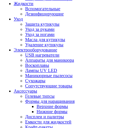
Жидкости
Вспомогательные
Дезинфицирующие
Уход
Защита кутикулы
Уход за руками
Уход за ногами
Масла для кутикулы
Удаление кутикулы
Электрооборудование
USB нагреватели
Аппараты для маникюра
Воскоплавы
Лампы UV LED
Маникюрные пылесосы
Сухожары
Сопутствующие товары
Аксессуары
Гелевые типсы
Формы для наращивания
Верхние формы
Нижние формы
Дисплеи и палитры
Емкости для жидкостей
Крафт-пакеты