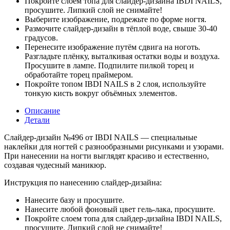
Покройте слоем топа для слайдер-дизайна IBDI NAILS,
просушите. Липкий слой не снимайте!
Выберите изображение, подрежьте по форме ногтя.
Размочите слайдер-дизайн в тёплой воде, свыше 30-40
градусов.
Перенесите изображение путём сдвига на ноготь.
Разгладьте плёнку, выталкивая остатки воды и воздуха.
Просушите в лампе. Подпилите пилкой торец и
обработайте торец праймером.
Покройте топом IBDI NAILS в 2 слоя, используйте
тонкую кисть вокруг объёмных элементов.
Описание
Детали
Слайдер-дизайн №496 от IBDI NAILS — специальные
наклейки для ногтей с разнообразными рисунками и узорами.
При нанесении на ногти выглядят красиво и естественно,
создавая чудесный маникюр.
Инструкция по нанесению слайдер-дизайна:
Нанесите базу и просушите.
Нанесите любой фоновый цвет гель-лака, просушите.
Покройте слоем топа для слайдер-дизайна IBDI NAILS,
просушите. Липкий слой не снимайте!