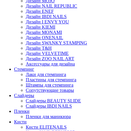
Дизайн MOJO
Дизайн NAIL REPUBLIC
Дизайн ENEF
Дизайн IBDI NAILS
Дизайн I ENVY YOU
Дизайн KIEMI
Дизайн MONAMI
Дизайн ONENAIL
Дизайн SWANKY STAMPING
Дизайн T&H
Дизайн VELVETIME
Дизайн ZOO NAIL ART
Аксессуары для дизайна
Стемпинг
Лаки для стемпинга
Пластины для стемпинга
Штампы для стемпинга
Сопутствующие товары
Слайдеры
Слайдеры BEAUTY SLIDE
Слайдеры IBDI NAILS
Пленки
Пленки для маникюра
Кисти
Кисти ELITENAILS