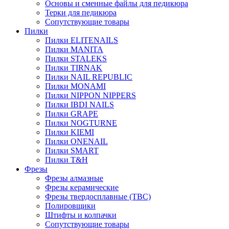
Основы и сменные файлы для педикюра
Терки для педикюра
Сопутствующие товары
Пилки
Пилки ELITENAILS
Пилки MANITA
Пилки STALEKS
Пилки TIRNAK
Пилки NAIL REPUBLIC
Пилки MONAMI
Пилки NIPPON NIPPERS
Пилки IBDI NAILS
Пилки GRAPE
Пилки NOGTURNE
Пилки KIEMI
Пилки ONENAIL
Пилки SMART
Пилки T&H
Фрезы
Фрезы алмазные
Фрезы керамические
Фрезы твердосплавные (ТВС)
Полировщики
Штифты и колпачки
Сопутствующие товары