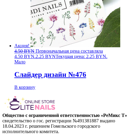
Акция!
4.50
BYN
Первоначальная цена составляла
4.50 BYN.
2.25
BYN
Текущая цена: 2.25 BYN.
Мало
Слайдер дизайн №476
В корзину
Общество с ограниченной ответственностью «РеМикс Т»
свидетельство о гос. регистрации №491381887 выдано
18.04.2023 г. решением Гомельского городского
исполнительного комитета.