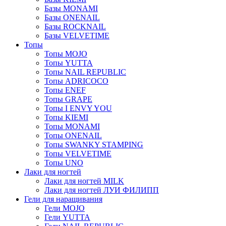
Базы MONAMI
Базы ONENAIL
Базы ROCKNAIL
Базы VELVETIME
Топы
Топы MOJO
Топы YUTTA
Топы NAIL REPUBLIC
Топы ADRICOCO
Топы ENEF
Топы GRAPE
Топы I ENVY YOU
Топы KIEMI
Топы MONAMI
Топы ONENAIL
Топы SWANKY STAMPING
Топы VELVETIME
Топы UNO
Лаки для ногтей
Лаки для ногтей MILK
Лаки для ногтей ЛУИ ФИЛИПП
Гели для наращивания
Гели MOJO
Гели YUTTA