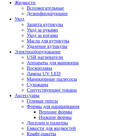
Жидкости
Вспомогательные
Дезинфицирующие
Уход
Защита кутикулы
Уход за руками
Уход за ногами
Масла для кутикулы
Удаление кутикулы
Электрооборудование
USB нагреватели
Аппараты для маникюра
Воскоплавы
Лампы UV LED
Маникюрные пылесосы
Сухожары
Сопутствующие товары
Аксессуары
Гелевые типсы
Формы для наращивания
Верхние формы
Нижние формы
Дисплеи и палитры
Емкости для жидкостей
Крафт-пакеты