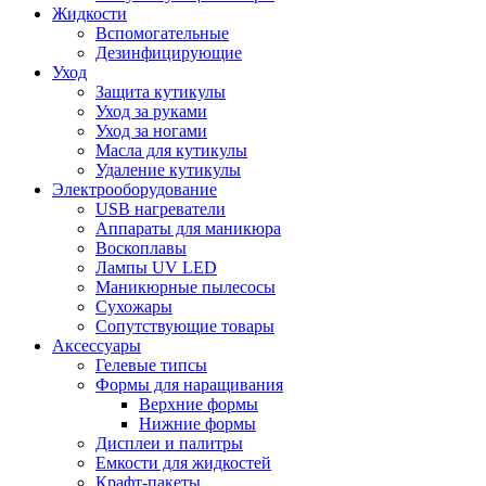
Жидкости
Вспомогательные
Дезинфицирующие
Уход
Защита кутикулы
Уход за руками
Уход за ногами
Масла для кутикулы
Удаление кутикулы
Электрооборудование
USB нагреватели
Аппараты для маникюра
Воскоплавы
Лампы UV LED
Маникюрные пылесосы
Сухожары
Сопутствующие товары
Аксессуары
Гелевые типсы
Формы для наращивания
Верхние формы
Нижние формы
Дисплеи и палитры
Емкости для жидкостей
Крафт-пакеты