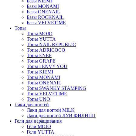
Базы KIEMI
Базы MONAMI
Базы ONENAIL
Базы ROCKNAIL
Базы VELVETIME
Топы
Топы MOJO
Топы YUTTA
Топы NAIL REPUBLIC
Топы ADRICOCO
Топы ENEF
Топы GRAPE
Топы I ENVY YOU
Топы KIEMI
Топы MONAMI
Топы ONENAIL
Топы SWANKY STAMPING
Топы VELVETIME
Топы UNO
Лаки для ногтей
Лаки для ногтей MILK
Лаки для ногтей ЛУИ ФИЛИПП
Гели для наращивания
Гели MOJO
Гели YUTTA