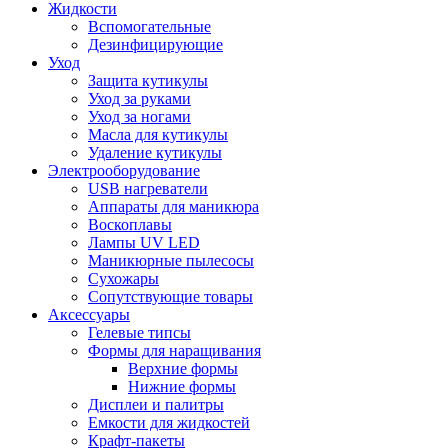
Жидкости
Вспомогательные
Дезинфицирующие
Уход
Защита кутикулы
Уход за руками
Уход за ногами
Масла для кутикулы
Удаление кутикулы
Электрооборудование
USB нагреватели
Аппараты для маникюра
Воскоплавы
Лампы UV LED
Маникюрные пылесосы
Сухожары
Сопутствующие товары
Аксессуары
Гелевые типсы
Формы для наращивания
Верхние формы
Нижние формы
Дисплеи и палитры
Емкости для жидкостей
Крафт-пакеты