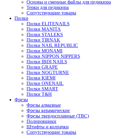
Основы и сменные файлы для педикюра
Терки для педикюра
Сопутствующие товары
Пилки
Пилки ELITENAILS
Пилки MANITA
Пилки STALEKS
Пилки TIRNAK
Пилки NAIL REPUBLIC
Пилки MONAMI
Пилки NIPPON NIPPERS
Пилки IBDI NAILS
Пилки GRAPE
Пилки NOGTURNE
Пилки KIEMI
Пилки ONENAIL
Пилки SMART
Пилки T&H
Фрезы
Фрезы алмазные
Фрезы керамические
Фрезы твердосплавные (ТВС)
Полировщики
Штифты и колпачки
Сопутствующие товары