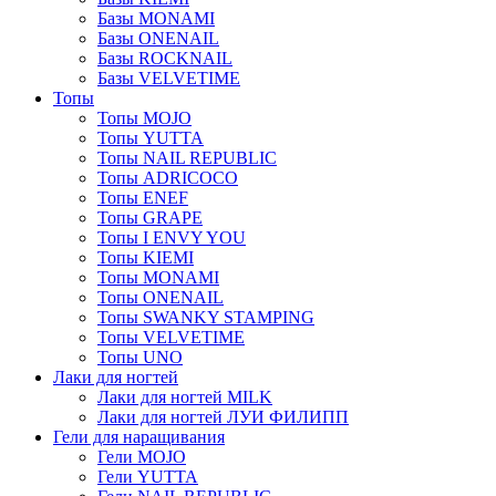
Базы MONAMI
Базы ONENAIL
Базы ROCKNAIL
Базы VELVETIME
Топы
Топы MOJO
Топы YUTTA
Топы NAIL REPUBLIC
Топы ADRICOCO
Топы ENEF
Топы GRAPE
Топы I ENVY YOU
Топы KIEMI
Топы MONAMI
Топы ONENAIL
Топы SWANKY STAMPING
Топы VELVETIME
Топы UNO
Лаки для ногтей
Лаки для ногтей MILK
Лаки для ногтей ЛУИ ФИЛИПП
Гели для наращивания
Гели MOJO
Гели YUTTA