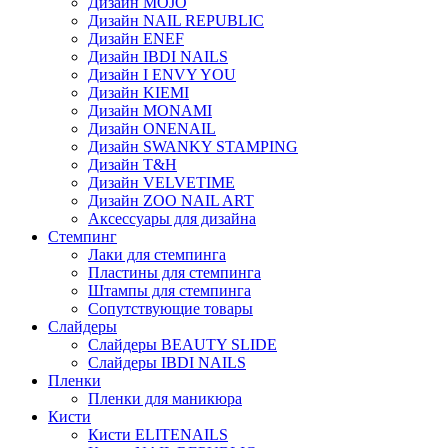
Дизайн MOJO
Дизайн NAIL REPUBLIC
Дизайн ENEF
Дизайн IBDI NAILS
Дизайн I ENVY YOU
Дизайн KIEMI
Дизайн MONAMI
Дизайн ONENAIL
Дизайн SWANKY STAMPING
Дизайн T&H
Дизайн VELVETIME
Дизайн ZOO NAIL ART
Аксессуары для дизайна
Стемпинг
Лаки для стемпинга
Пластины для стемпинга
Штампы для стемпинга
Сопутствующие товары
Слайдеры
Слайдеры BEAUTY SLIDE
Слайдеры IBDI NAILS
Пленки
Пленки для маникюра
Кисти
Кисти ELITENAILS