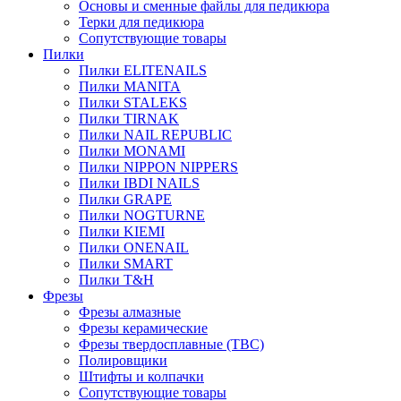
Основы и сменные файлы для педикюра
Терки для педикюра
Сопутствующие товары
Пилки
Пилки ELITENAILS
Пилки MANITA
Пилки STALEKS
Пилки TIRNAK
Пилки NAIL REPUBLIC
Пилки MONAMI
Пилки NIPPON NIPPERS
Пилки IBDI NAILS
Пилки GRAPE
Пилки NOGTURNE
Пилки KIEMI
Пилки ONENAIL
Пилки SMART
Пилки T&H
Фрезы
Фрезы алмазные
Фрезы керамические
Фрезы твердосплавные (ТВС)
Полировщики
Штифты и колпачки
Сопутствующие товары