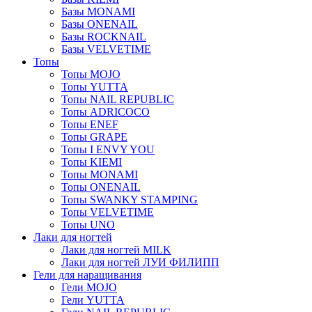
Базы MONAMI
Базы ONENAIL
Базы ROCKNAIL
Базы VELVETIME
Топы
Топы MOJO
Топы YUTTA
Топы NAIL REPUBLIC
Топы ADRICOCO
Топы ENEF
Топы GRAPE
Топы I ENVY YOU
Топы KIEMI
Топы MONAMI
Топы ONENAIL
Топы SWANKY STAMPING
Топы VELVETIME
Топы UNO
Лаки для ногтей
Лаки для ногтей MILK
Лаки для ногтей ЛУИ ФИЛИПП
Гели для наращивания
Гели MOJO
Гели YUTTA