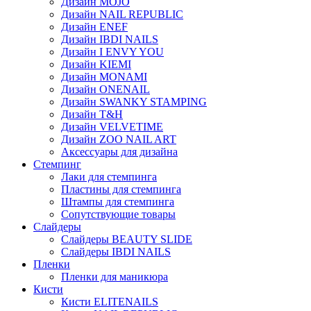
Дизайн MOJO
Дизайн NAIL REPUBLIC
Дизайн ENEF
Дизайн IBDI NAILS
Дизайн I ENVY YOU
Дизайн KIEMI
Дизайн MONAMI
Дизайн ONENAIL
Дизайн SWANKY STAMPING
Дизайн T&H
Дизайн VELVETIME
Дизайн ZOO NAIL ART
Аксессуары для дизайна
Стемпинг
Лаки для стемпинга
Пластины для стемпинга
Штампы для стемпинга
Сопутствующие товары
Слайдеры
Слайдеры BEAUTY SLIDE
Слайдеры IBDI NAILS
Пленки
Пленки для маникюра
Кисти
Кисти ELITENAILS