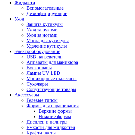
Жидкости
Вспомогательные
Дезинфицирующие
Уход
Защита кутикулы
Уход за руками
Уход за ногами
Масла для кутикулы
Удаление кутикулы
Электрооборудование
USB нагреватели
Аппараты для маникюра
Воскоплавы
Лампы UV LED
Маникюрные пылесосы
Сухожары
Сопутствующие товары
Аксессуары
Гелевые типсы
Формы для наращивания
Верхние формы
Нижние формы
Дисплеи и палитры
Емкости для жидкостей
Крафт-пакеты