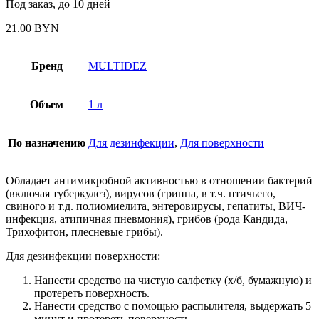
Под заказ, до 10 дней
21.00
BYN
Бренд
MULTIDEZ
Объем
1 л
По назначению
Для дезинфекции
,
Для поверхности
Обладает антимикробной активностью в отношении бактерий
(включая туберкулез), вирусов (гриппа, в т.ч. птичьего,
свиного и т.д. полиомиелита, энтеровирусы, гепатиты, ВИЧ-
инфекция, атипичная пневмония), грибов (рода Кандида,
Трихофитон, плесневые грибы).
Для дезинфекции поверхности:
Нанести средство на чистую салфетку (х/б, бумажную) и
протереть поверхность.
Нанести средство с помощью распылителя, выдержать 5
минут и протереть поверхность.