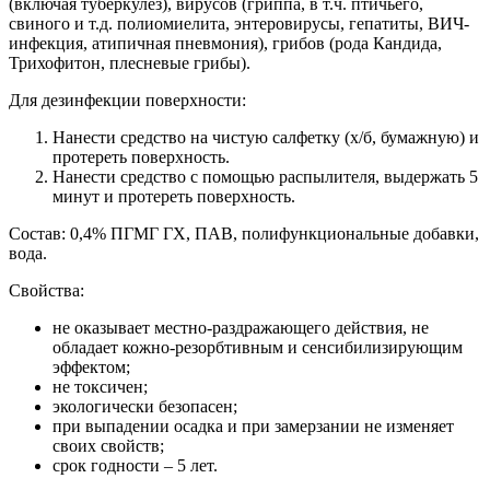
(включая туберкулез), вирусов (гриппа, в т.ч. птичьего,
свиного и т.д. полиомиелита, энтеровирусы, гепатиты, ВИЧ-
инфекция, атипичная пневмония), грибов (рода Кандида,
Трихофитон, плесневые грибы).
Для дезинфекции поверхности:
Нанести средство на чистую салфетку (х/б, бумажную) и
протереть поверхность.
Нанести средство с помощью распылителя, выдержать 5
минут и протереть поверхность.
Состав: 0,4% ПГМГ ГХ, ПАВ, полифункциональные добавки,
вода.
Свойства:
не оказывает местно-раздражающего действия, не
обладает кожно-резорбтивным и сенсибилизирующим
эффектом;
не токсичен;
экологически безопасен;
при выпадении осадка и при замерзании не изменяет
своих свойств;
срок годности – 5 лет.