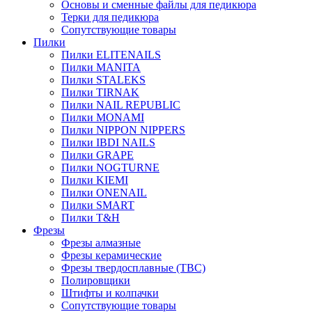
Основы и сменные файлы для педикюра
Терки для педикюра
Сопутствующие товары
Пилки
Пилки ELITENAILS
Пилки MANITA
Пилки STALEKS
Пилки TIRNAK
Пилки NAIL REPUBLIC
Пилки MONAMI
Пилки NIPPON NIPPERS
Пилки IBDI NAILS
Пилки GRAPE
Пилки NOGTURNE
Пилки KIEMI
Пилки ONENAIL
Пилки SMART
Пилки T&H
Фрезы
Фрезы алмазные
Фрезы керамические
Фрезы твердосплавные (ТВС)
Полировщики
Штифты и колпачки
Сопутствующие товары