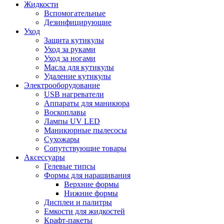
Жидкости
Вспомогательные
Дезинфицирующие
Уход
Защита кутикулы
Уход за руками
Уход за ногами
Масла для кутикулы
Удаление кутикулы
Электрооборудование
USB нагреватели
Аппараты для маникюра
Воскоплавы
Лампы UV LED
Маникюрные пылесосы
Сухожары
Сопутствующие товары
Аксессуары
Гелевые типсы
Формы для наращивания
Верхние формы
Нижние формы
Дисплеи и палитры
Емкости для жидкостей
Крафт-пакеты