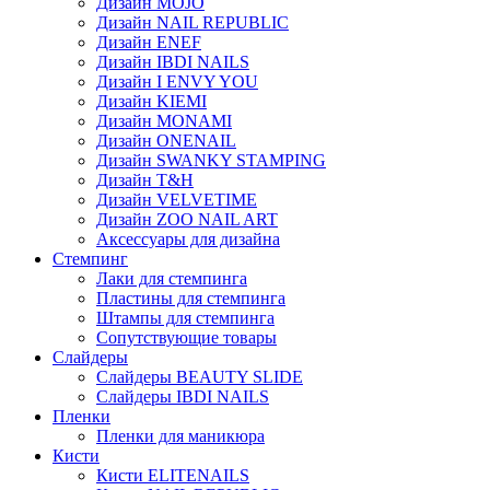
Дизайн MOJO
Дизайн NAIL REPUBLIC
Дизайн ENEF
Дизайн IBDI NAILS
Дизайн I ENVY YOU
Дизайн KIEMI
Дизайн MONAMI
Дизайн ONENAIL
Дизайн SWANKY STAMPING
Дизайн T&H
Дизайн VELVETIME
Дизайн ZOO NAIL ART
Аксессуары для дизайна
Стемпинг
Лаки для стемпинга
Пластины для стемпинга
Штампы для стемпинга
Сопутствующие товары
Слайдеры
Слайдеры BEAUTY SLIDE
Слайдеры IBDI NAILS
Пленки
Пленки для маникюра
Кисти
Кисти ELITENAILS