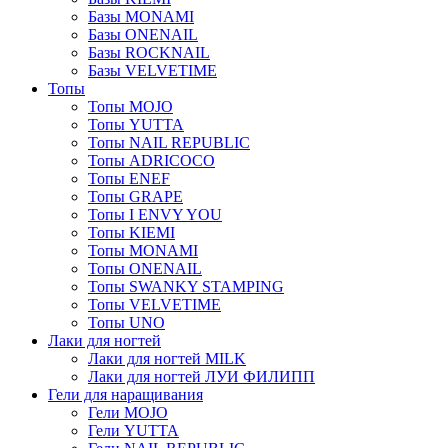
Базы MONAMI
Базы ONENAIL
Базы ROCKNAIL
Базы VELVETIME
Топы
Топы MOJO
Топы YUTTA
Топы NAIL REPUBLIC
Топы ADRICOCO
Топы ENEF
Топы GRAPE
Топы I ENVY YOU
Топы KIEMI
Топы MONAMI
Топы ONENAIL
Топы SWANKY STAMPING
Топы VELVETIME
Топы UNO
Лаки для ногтей
Лаки для ногтей MILK
Лаки для ногтей ЛУИ ФИЛИПП
Гели для наращивания
Гели MOJO
Гели YUTTA