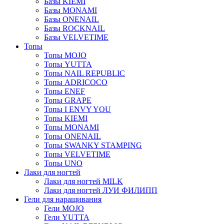
Базы KIEMI
Базы MONAMI
Базы ONENAIL
Базы ROCKNAIL
Базы VELVETIME
Топы
Топы MOJO
Топы YUTTA
Топы NAIL REPUBLIC
Топы ADRICOCO
Топы ENEF
Топы GRAPE
Топы I ENVY YOU
Топы KIEMI
Топы MONAMI
Топы ONENAIL
Топы SWANKY STAMPING
Топы VELVETIME
Топы UNO
Лаки для ногтей
Лаки для ногтей MILK
Лаки для ногтей ЛУИ ФИЛИПП
Гели для наращивания
Гели MOJO
Гели YUTTA