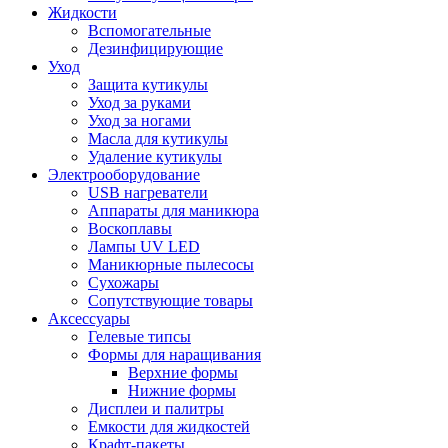
Жидкости
Вспомогательные
Дезинфицирующие
Уход
Защита кутикулы
Уход за руками
Уход за ногами
Масла для кутикулы
Удаление кутикулы
Электрооборудование
USB нагреватели
Аппараты для маникюра
Воскоплавы
Лампы UV LED
Маникюрные пылесосы
Сухожары
Сопутствующие товары
Аксессуары
Гелевые типсы
Формы для наращивания
Верхние формы
Нижние формы
Дисплеи и палитры
Емкости для жидкостей
Крафт-пакеты