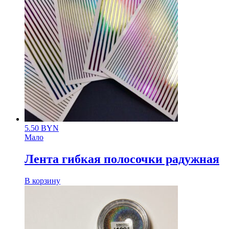
5.50
BYN
Мало
Лента гибкая полосочки радужная
В корзину