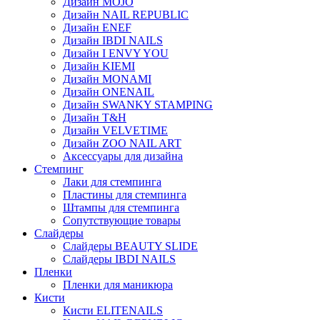
Дизайн MOJO
Дизайн NAIL REPUBLIC
Дизайн ENEF
Дизайн IBDI NAILS
Дизайн I ENVY YOU
Дизайн KIEMI
Дизайн MONAMI
Дизайн ONENAIL
Дизайн SWANKY STAMPING
Дизайн T&H
Дизайн VELVETIME
Дизайн ZOO NAIL ART
Аксессуары для дизайна
Стемпинг
Лаки для стемпинга
Пластины для стемпинга
Штампы для стемпинга
Сопутствующие товары
Слайдеры
Слайдеры BEAUTY SLIDE
Слайдеры IBDI NAILS
Пленки
Пленки для маникюра
Кисти
Кисти ELITENAILS