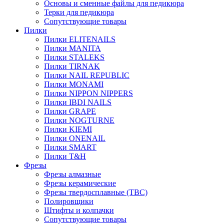
Основы и сменные файлы для педикюра
Терки для педикюра
Сопутствующие товары
Пилки
Пилки ELITENAILS
Пилки MANITA
Пилки STALEKS
Пилки TIRNAK
Пилки NAIL REPUBLIC
Пилки MONAMI
Пилки NIPPON NIPPERS
Пилки IBDI NAILS
Пилки GRAPE
Пилки NOGTURNE
Пилки KIEMI
Пилки ONENAIL
Пилки SMART
Пилки T&H
Фрезы
Фрезы алмазные
Фрезы керамические
Фрезы твердосплавные (ТВС)
Полировщики
Штифты и колпачки
Сопутствующие товары