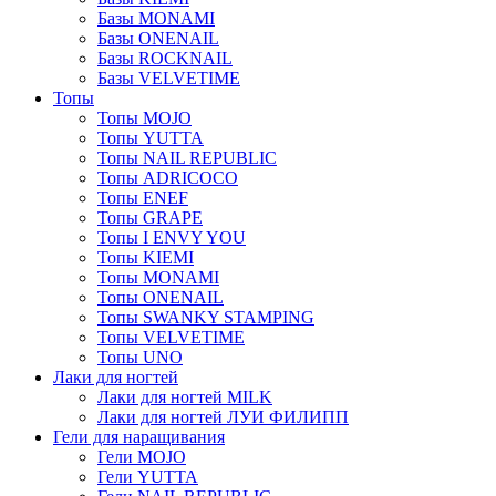
Базы MONAMI
Базы ONENAIL
Базы ROCKNAIL
Базы VELVETIME
Топы
Топы MOJO
Топы YUTTA
Топы NAIL REPUBLIC
Топы ADRICOCO
Топы ENEF
Топы GRAPE
Топы I ENVY YOU
Топы KIEMI
Топы MONAMI
Топы ONENAIL
Топы SWANKY STAMPING
Топы VELVETIME
Топы UNO
Лаки для ногтей
Лаки для ногтей MILK
Лаки для ногтей ЛУИ ФИЛИПП
Гели для наращивания
Гели MOJO
Гели YUTTA