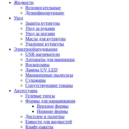
Жидкости
Вспомогательные
Дезинфицирующие
Уход
Защита кутикулы
Уход за руками
Уход за ногами
Масла для кутикулы
Удаление кутикулы
Электрооборудование
USB нагреватели
Аппараты для маникюра
Воскоплавы
Лампы UV LED
Маникюрные пылесосы
Сухожары
Сопутствующие товары
Аксессуары
Гелевые типсы
Формы для наращивания
Верхние формы
Нижние формы
Дисплеи и палитры
Емкости для жидкостей
Крафт-пакеты