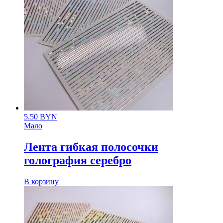
5.50
BYN
Мало
Лента гибкая полосочки
голография серебро
В корзину