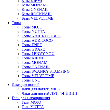
Базы KIEMI
Базы MONAMI
Базы ONENAIL
Базы ROCKNAIL
Базы VELVETIME
Топы
Топы MOJO
Топы YUTTA
Топы NAIL REPUBLIC
Топы ADRICOCO
Топы ENEF
Топы GRAPE
Топы I ENVY YOU
Топы KIEMI
Топы MONAMI
Топы ONENAIL
Топы SWANKY STAMPING
Топы VELVETIME
Топы UNO
Лаки для ногтей
Лаки для ногтей MILK
Лаки для ногтей ЛУИ ФИЛИПП
Гели для наращивания
Гели MOJO
Гели YUTTA