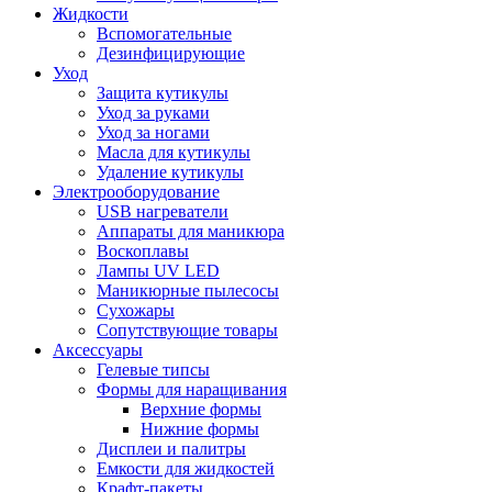
Жидкости
Вспомогательные
Дезинфицирующие
Уход
Защита кутикулы
Уход за руками
Уход за ногами
Масла для кутикулы
Удаление кутикулы
Электрооборудование
USB нагреватели
Аппараты для маникюра
Воскоплавы
Лампы UV LED
Маникюрные пылесосы
Сухожары
Сопутствующие товары
Аксессуары
Гелевые типсы
Формы для наращивания
Верхние формы
Нижние формы
Дисплеи и палитры
Емкости для жидкостей
Крафт-пакеты