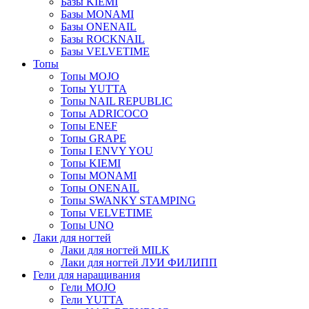
Базы KIEMI
Базы MONAMI
Базы ONENAIL
Базы ROCKNAIL
Базы VELVETIME
Топы
Топы MOJO
Топы YUTTA
Топы NAIL REPUBLIC
Топы ADRICOCO
Топы ENEF
Топы GRAPE
Топы I ENVY YOU
Топы KIEMI
Топы MONAMI
Топы ONENAIL
Топы SWANKY STAMPING
Топы VELVETIME
Топы UNO
Лаки для ногтей
Лаки для ногтей MILK
Лаки для ногтей ЛУИ ФИЛИПП
Гели для наращивания
Гели MOJO
Гели YUTTA