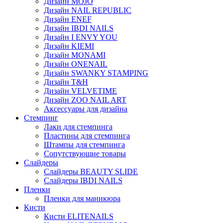
Дизайн MOJO
Дизайн NAIL REPUBLIC
Дизайн ENEF
Дизайн IBDI NAILS
Дизайн I ENVY YOU
Дизайн KIEMI
Дизайн MONAMI
Дизайн ONENAIL
Дизайн SWANKY STAMPING
Дизайн T&H
Дизайн VELVETIME
Дизайн ZOO NAIL ART
Аксессуары для дизайна
Стемпинг
Лаки для стемпинга
Пластины для стемпинга
Штампы для стемпинга
Сопутствующие товары
Слайдеры
Слайдеры BEAUTY SLIDE
Слайдеры IBDI NAILS
Пленки
Пленки для маникюра
Кисти
Кисти ELITENAILS