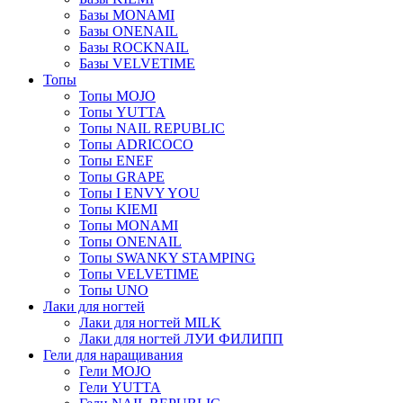
Базы MONAMI
Базы ONENAIL
Базы ROCKNAIL
Базы VELVETIME
Топы
Топы MOJO
Топы YUTTA
Топы NAIL REPUBLIC
Топы ADRICOCO
Топы ENEF
Топы GRAPE
Топы I ENVY YOU
Топы KIEMI
Топы MONAMI
Топы ONENAIL
Топы SWANKY STAMPING
Топы VELVETIME
Топы UNO
Лаки для ногтей
Лаки для ногтей MILK
Лаки для ногтей ЛУИ ФИЛИПП
Гели для наращивания
Гели MOJO
Гели YUTTA