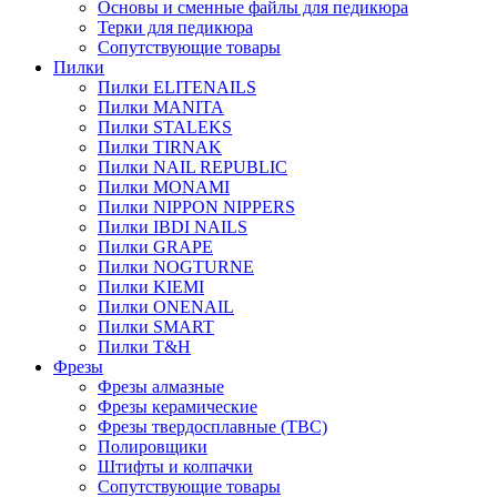
Основы и сменные файлы для педикюра
Терки для педикюра
Сопутствующие товары
Пилки
Пилки ELITENAILS
Пилки MANITA
Пилки STALEKS
Пилки TIRNAK
Пилки NAIL REPUBLIC
Пилки MONAMI
Пилки NIPPON NIPPERS
Пилки IBDI NAILS
Пилки GRAPE
Пилки NOGTURNE
Пилки KIEMI
Пилки ONENAIL
Пилки SMART
Пилки T&H
Фрезы
Фрезы алмазные
Фрезы керамические
Фрезы твердосплавные (ТВС)
Полировщики
Штифты и колпачки
Сопутствующие товары