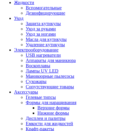
Жидкости
Вспомогательные
Дезинфицирующие
Уход
Защита кутикулы
Уход за руками
Уход за ногами
Масла для кутикулы
Удаление кутикулы
Электрооборудование
USB нагреватели
Аппараты для маникюра
Воскоплавы
Лампы UV LED
Маникюрные пылесосы
Сухожары
Сопутствующие товары
Аксессуары
Гелевые типсы
Формы для наращивания
Верхние формы
Нижние формы
Дисплеи и палитры
Емкости для жидкостей
Крафт-пакеты