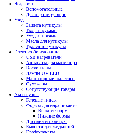
Жидкости
Вспомогательные
Дезинфицирующие
Уход
Защита кутикулы
Уход за руками
Уход за ногами
Масла для кутикулы
Удаление кутикулы
Электрооборудование
USB нагреватели
Аппараты для маникюра
Воскоплавы
Лампы UV LED
Маникюрные пылесосы
Сухожары
Сопутствующие товары
Аксессуары
Гелевые типсы
Формы для наращивания
Верхние формы
Нижние формы
Дисплеи и палитры
Емкости для жидкостей
Крафт-пакеты