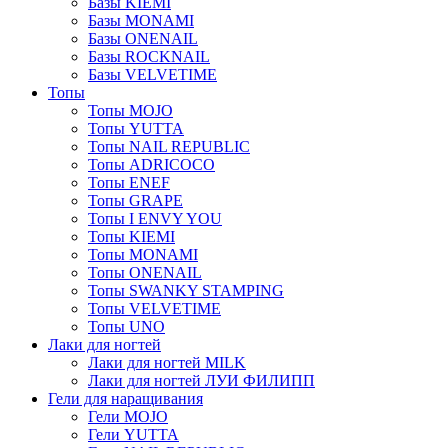
Базы KIEMI
Базы MONAMI
Базы ONENAIL
Базы ROCKNAIL
Базы VELVETIME
Топы
Топы MOJO
Топы YUTTA
Топы NAIL REPUBLIC
Топы ADRICOCO
Топы ENEF
Топы GRAPE
Топы I ENVY YOU
Топы KIEMI
Топы MONAMI
Топы ONENAIL
Топы SWANKY STAMPING
Топы VELVETIME
Топы UNO
Лаки для ногтей
Лаки для ногтей MILK
Лаки для ногтей ЛУИ ФИЛИПП
Гели для наращивания
Гели MOJO
Гели YUTTA