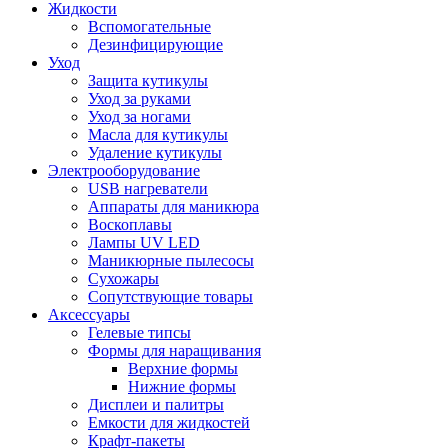
Жидкости
Вспомогательные
Дезинфицирующие
Уход
Защита кутикулы
Уход за руками
Уход за ногами
Масла для кутикулы
Удаление кутикулы
Электрооборудование
USB нагреватели
Аппараты для маникюра
Воскоплавы
Лампы UV LED
Маникюрные пылесосы
Сухожары
Сопутствующие товары
Аксессуары
Гелевые типсы
Формы для наращивания
Верхние формы
Нижние формы
Дисплеи и палитры
Емкости для жидкостей
Крафт-пакеты