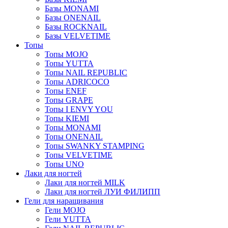
Базы MONAMI
Базы ONENAIL
Базы ROCKNAIL
Базы VELVETIME
Топы
Топы MOJO
Топы YUTTA
Топы NAIL REPUBLIC
Топы ADRICOCO
Топы ENEF
Топы GRAPE
Топы I ENVY YOU
Топы KIEMI
Топы MONAMI
Топы ONENAIL
Топы SWANKY STAMPING
Топы VELVETIME
Топы UNO
Лаки для ногтей
Лаки для ногтей MILK
Лаки для ногтей ЛУИ ФИЛИПП
Гели для наращивания
Гели MOJO
Гели YUTTA