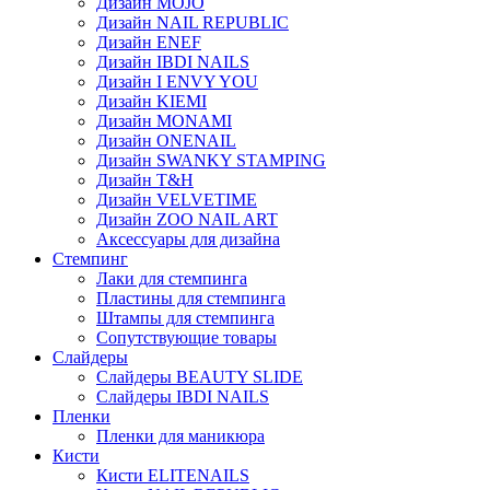
Дизайн MOJO
Дизайн NAIL REPUBLIC
Дизайн ENEF
Дизайн IBDI NAILS
Дизайн I ENVY YOU
Дизайн KIEMI
Дизайн MONAMI
Дизайн ONENAIL
Дизайн SWANKY STAMPING
Дизайн T&H
Дизайн VELVETIME
Дизайн ZOO NAIL ART
Аксессуары для дизайна
Стемпинг
Лаки для стемпинга
Пластины для стемпинга
Штампы для стемпинга
Сопутствующие товары
Слайдеры
Слайдеры BEAUTY SLIDE
Слайдеры IBDI NAILS
Пленки
Пленки для маникюра
Кисти
Кисти ELITENAILS