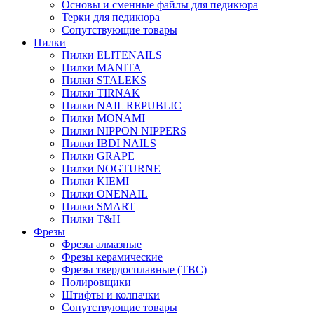
Основы и сменные файлы для педикюра
Терки для педикюра
Сопутствующие товары
Пилки
Пилки ELITENAILS
Пилки MANITA
Пилки STALEKS
Пилки TIRNAK
Пилки NAIL REPUBLIC
Пилки MONAMI
Пилки NIPPON NIPPERS
Пилки IBDI NAILS
Пилки GRAPE
Пилки NOGTURNE
Пилки KIEMI
Пилки ONENAIL
Пилки SMART
Пилки T&H
Фрезы
Фрезы алмазные
Фрезы керамические
Фрезы твердосплавные (ТВС)
Полировщики
Штифты и колпачки
Сопутствующие товары