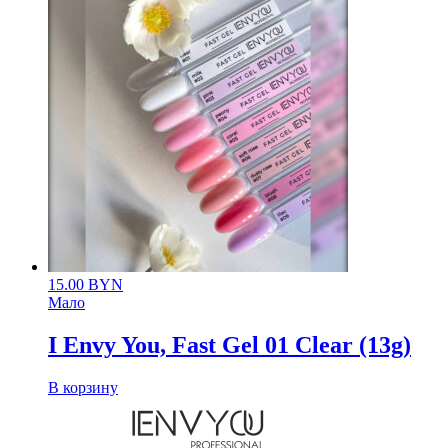
15.00
BYN
Мало
I Envy You, Fast Gel 01 Clear (13g)
В корзину