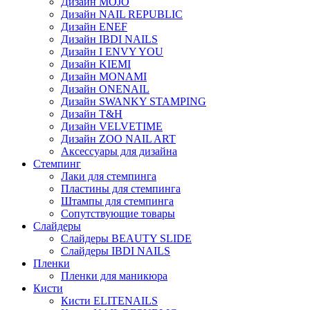
Дизайн MOJO
Дизайн NAIL REPUBLIC
Дизайн ENEF
Дизайн IBDI NAILS
Дизайн I ENVY YOU
Дизайн KIEMI
Дизайн MONAMI
Дизайн ONENAIL
Дизайн SWANKY STAMPING
Дизайн T&H
Дизайн VELVETIME
Дизайн ZOO NAIL ART
Аксессуары для дизайна
Стемпинг
Лаки для стемпинга
Пластины для стемпинга
Штампы для стемпинга
Сопутствующие товары
Слайдеры
Слайдеры BEAUTY SLIDE
Слайдеры IBDI NAILS
Пленки
Пленки для маникюра
Кисти
Кисти ELITENAILS