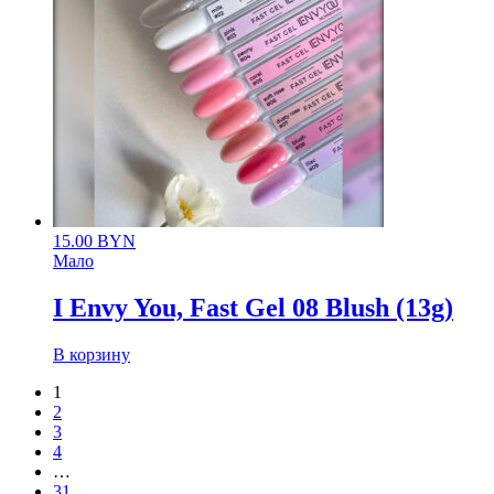
15.00
BYN
Мало
I Envy You, Fast Gel 08 Blush (13g)
В корзину
1
2
3
4
…
31