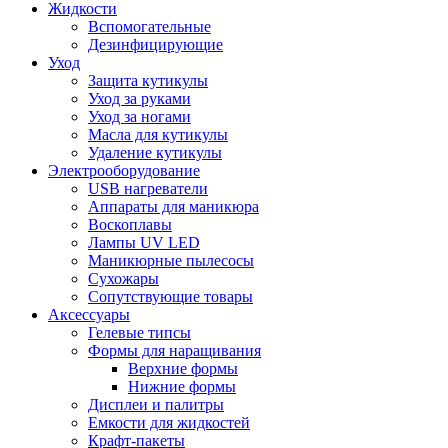
Жидкости
Вспомогательные
Дезинфицирующие
Уход
Защита кутикулы
Уход за руками
Уход за ногами
Масла для кутикулы
Удаление кутикулы
Электрооборудование
USB нагреватели
Аппараты для маникюра
Воскоплавы
Лампы UV LED
Маникюрные пылесосы
Сухожары
Сопутствующие товары
Аксессуары
Гелевые типсы
Формы для наращивания
Верхние формы
Нижние формы
Дисплеи и палитры
Емкости для жидкостей
Крафт-пакеты