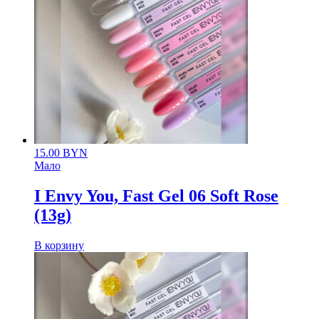
15.00
BYN
Мало
I Envy You, Fast Gel 06 Soft Rose
(13g)
В корзину