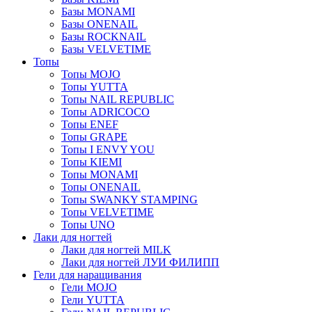
Базы MONAMI
Базы ONENAIL
Базы ROCKNAIL
Базы VELVETIME
Топы
Топы MOJO
Топы YUTTA
Топы NAIL REPUBLIC
Топы ADRICOCO
Топы ENEF
Топы GRAPE
Топы I ENVY YOU
Топы KIEMI
Топы MONAMI
Топы ONENAIL
Топы SWANKY STAMPING
Топы VELVETIME
Топы UNO
Лаки для ногтей
Лаки для ногтей MILK
Лаки для ногтей ЛУИ ФИЛИПП
Гели для наращивания
Гели MOJO
Гели YUTTA