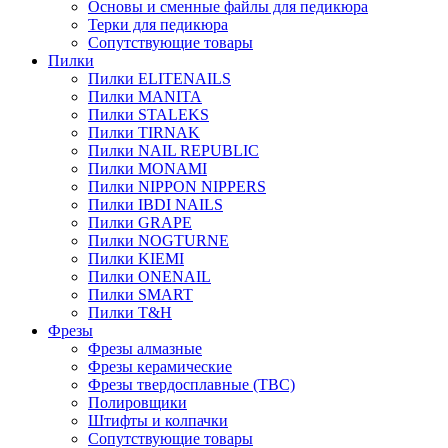
Основы и сменные файлы для педикюра
Терки для педикюра
Сопутствующие товары
Пилки
Пилки ELITENAILS
Пилки MANITA
Пилки STALEKS
Пилки TIRNAK
Пилки NAIL REPUBLIC
Пилки MONAMI
Пилки NIPPON NIPPERS
Пилки IBDI NAILS
Пилки GRAPE
Пилки NOGTURNE
Пилки KIEMI
Пилки ONENAIL
Пилки SMART
Пилки T&H
Фрезы
Фрезы алмазные
Фрезы керамические
Фрезы твердосплавные (ТВС)
Полировщики
Штифты и колпачки
Сопутствующие товары