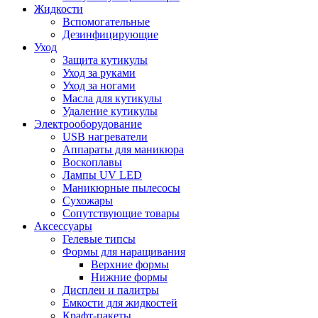
Жидкости
Вспомогательные
Дезинфицирующие
Уход
Защита кутикулы
Уход за руками
Уход за ногами
Масла для кутикулы
Удаление кутикулы
Электрооборудование
USB нагреватели
Аппараты для маникюра
Воскоплавы
Лампы UV LED
Маникюрные пылесосы
Сухожары
Сопутствующие товары
Аксессуары
Гелевые типсы
Формы для наращивания
Верхние формы
Нижние формы
Дисплеи и палитры
Емкости для жидкостей
Крафт-пакеты