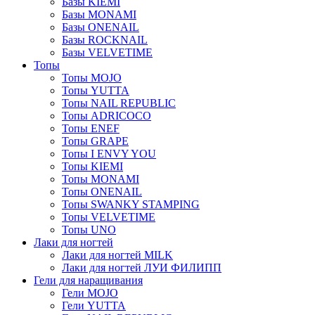
Базы KIEMI
Базы MONAMI
Базы ONENAIL
Базы ROCKNAIL
Базы VELVETIME
Топы
Топы MOJO
Топы YUTTA
Топы NAIL REPUBLIC
Топы ADRICOCO
Топы ENEF
Топы GRAPE
Топы I ENVY YOU
Топы KIEMI
Топы MONAMI
Топы ONENAIL
Топы SWANKY STAMPING
Топы VELVETIME
Топы UNO
Лаки для ногтей
Лаки для ногтей MILK
Лаки для ногтей ЛУИ ФИЛИПП
Гели для наращивания
Гели MOJO
Гели YUTTA