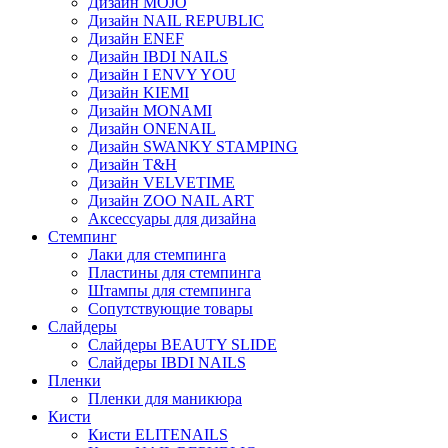
Дизайн MOJO
Дизайн NAIL REPUBLIC
Дизайн ENEF
Дизайн IBDI NAILS
Дизайн I ENVY YOU
Дизайн KIEMI
Дизайн MONAMI
Дизайн ONENAIL
Дизайн SWANKY STAMPING
Дизайн T&H
Дизайн VELVETIME
Дизайн ZOO NAIL ART
Аксессуары для дизайна
Стемпинг
Лаки для стемпинга
Пластины для стемпинга
Штампы для стемпинга
Сопутствующие товары
Слайдеры
Слайдеры BEAUTY SLIDE
Слайдеры IBDI NAILS
Пленки
Пленки для маникюра
Кисти
Кисти ELITENAILS