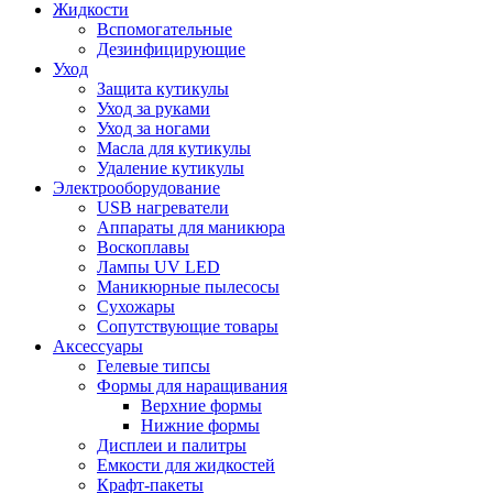
Жидкости
Вспомогательные
Дезинфицирующие
Уход
Защита кутикулы
Уход за руками
Уход за ногами
Масла для кутикулы
Удаление кутикулы
Электрооборудование
USB нагреватели
Аппараты для маникюра
Воскоплавы
Лампы UV LED
Маникюрные пылесосы
Сухожары
Сопутствующие товары
Аксессуары
Гелевые типсы
Формы для наращивания
Верхние формы
Нижние формы
Дисплеи и палитры
Емкости для жидкостей
Крафт-пакеты