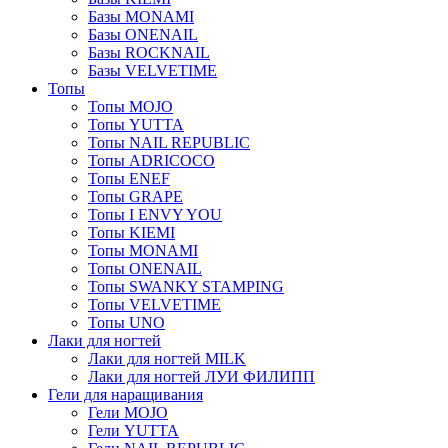
Базы MONAMI
Базы ONENAIL
Базы ROCKNAIL
Базы VELVETIME
Топы
Топы MOJO
Топы YUTTA
Топы NAIL REPUBLIC
Топы ADRICOCO
Топы ENEF
Топы GRAPE
Топы I ENVY YOU
Топы KIEMI
Топы MONAMI
Топы ONENAIL
Топы SWANKY STAMPING
Топы VELVETIME
Топы UNO
Лаки для ногтей
Лаки для ногтей MILK
Лаки для ногтей ЛУИ ФИЛИПП
Гели для наращивания
Гели MOJO
Гели YUTTA