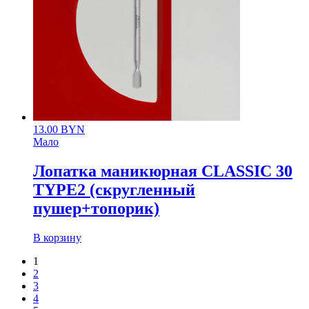
13.00
BYN
Мало
Лопатка маникюрная CLASSIC 30
TYPE2 (скругленный
пушер+топорик)
В корзину
1
2
3
4