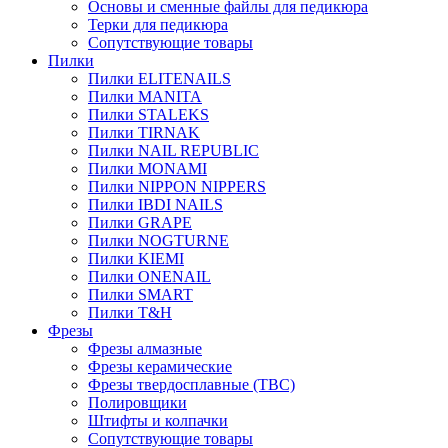
Основы и сменные файлы для педикюра
Терки для педикюра
Сопутствующие товары
Пилки
Пилки ELITENAILS
Пилки MANITA
Пилки STALEKS
Пилки TIRNAK
Пилки NAIL REPUBLIC
Пилки MONAMI
Пилки NIPPON NIPPERS
Пилки IBDI NAILS
Пилки GRAPE
Пилки NOGTURNE
Пилки KIEMI
Пилки ONENAIL
Пилки SMART
Пилки T&H
Фрезы
Фрезы алмазные
Фрезы керамические
Фрезы твердосплавные (ТВС)
Полировщики
Штифты и колпачки
Сопутствующие товары