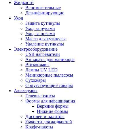
Жидкости
Вспомогательные
Дезинфицирующие
Уход
Защита кутикулы
Уход за руками
Уход за ногами
Масла для кутикулы
Удаление кутикулы
Электрооборудование
USB нагреватели
Аппараты для маникюра
Воскоплавы
Лампы UV LED
Маникюрные пылесосы
Сухожары
Сопутствующие товары
Аксессуары
Гелевые типсы
Формы для наращивания
Верхние формы
Нижние формы
Дисплеи и палитры
Емкости для жидкостей
Крафт-пакеты