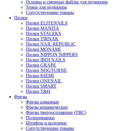
Основы и сменные файлы для педикюра
Терки для педикюра
Сопутствующие товары
Пилки
Пилки ELITENAILS
Пилки MANITA
Пилки STALEKS
Пилки TIRNAK
Пилки NAIL REPUBLIC
Пилки MONAMI
Пилки NIPPON NIPPERS
Пилки IBDI NAILS
Пилки GRAPE
Пилки NOGTURNE
Пилки KIEMI
Пилки ONENAIL
Пилки SMART
Пилки T&H
Фрезы
Фрезы алмазные
Фрезы керамические
Фрезы твердосплавные (ТВС)
Полировщики
Штифты и колпачки
Сопутствующие товары