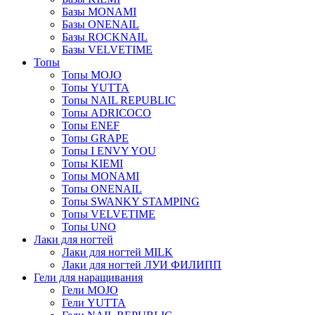
Базы MONAMI
Базы ONENAIL
Базы ROCKNAIL
Базы VELVETIME
Топы
Топы MOJO
Топы YUTTA
Топы NAIL REPUBLIC
Топы ADRICOCO
Топы ENEF
Топы GRAPE
Топы I ENVY YOU
Топы KIEMI
Топы MONAMI
Топы ONENAIL
Топы SWANKY STAMPING
Топы VELVETIME
Топы UNO
Лаки для ногтей
Лаки для ногтей MILK
Лаки для ногтей ЛУИ ФИЛИПП
Гели для наращивания
Гели MOJO
Гели YUTTA