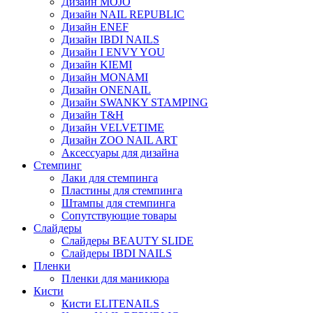
Дизайн MOJO
Дизайн NAIL REPUBLIC
Дизайн ENEF
Дизайн IBDI NAILS
Дизайн I ENVY YOU
Дизайн KIEMI
Дизайн MONAMI
Дизайн ONENAIL
Дизайн SWANKY STAMPING
Дизайн T&H
Дизайн VELVETIME
Дизайн ZOO NAIL ART
Аксессуары для дизайна
Стемпинг
Лаки для стемпинга
Пластины для стемпинга
Штампы для стемпинга
Сопутствующие товары
Слайдеры
Слайдеры BEAUTY SLIDE
Слайдеры IBDI NAILS
Пленки
Пленки для маникюра
Кисти
Кисти ELITENAILS