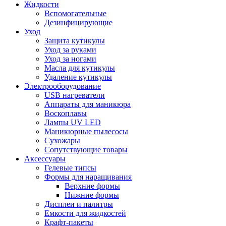
Жидкости
Вспомогательные
Дезинфицирующие
Уход
Защита кутикулы
Уход за руками
Уход за ногами
Масла для кутикулы
Удаление кутикулы
Электрооборудование
USB нагреватели
Аппараты для маникюра
Воскоплавы
Лампы UV LED
Маникюрные пылесосы
Сухожары
Сопутствующие товары
Аксессуары
Гелевые типсы
Формы для наращивания
Верхние формы
Нижние формы
Дисплеи и палитры
Емкости для жидкостей
Крафт-пакеты