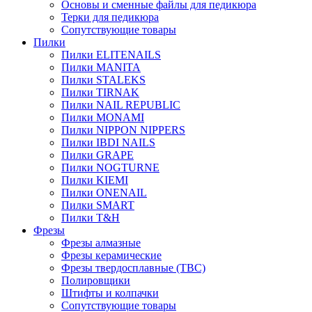
Основы и сменные файлы для педикюра
Терки для педикюра
Сопутствующие товары
Пилки
Пилки ELITENAILS
Пилки MANITA
Пилки STALEKS
Пилки TIRNAK
Пилки NAIL REPUBLIC
Пилки MONAMI
Пилки NIPPON NIPPERS
Пилки IBDI NAILS
Пилки GRAPE
Пилки NOGTURNE
Пилки KIEMI
Пилки ONENAIL
Пилки SMART
Пилки T&H
Фрезы
Фрезы алмазные
Фрезы керамические
Фрезы твердосплавные (ТВС)
Полировщики
Штифты и колпачки
Сопутствующие товары