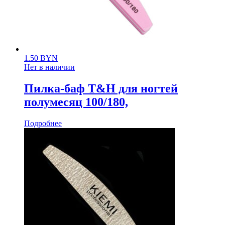
1.50
BYN
Нет в наличии
Пилка-баф T&H для ногтей
полумесяц 100/180,
Подробнее