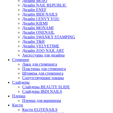
Дизайн MOJO
Дизайн NAIL REPUBLIC
Дизайн ENEF
Дизайн IBDI NAILS
Дизайн I ENVY YOU
Дизайн KIEMI
Дизайн MONAMI
Дизайн ONENAIL
Дизайн SWANKY STAMPING
Дизайн T&H
Дизайн VELVETIME
Дизайн ZOO NAIL ART
Аксессуары для дизайна
Стемпинг
Лаки для стемпинга
Пластины для стемпинга
Штампы для стемпинга
Сопутствующие товары
Слайдеры
Слайдеры BEAUTY SLIDE
Слайдеры IBDI NAILS
Пленки
Пленки для маникюра
Кисти
Кисти ELITENAILS