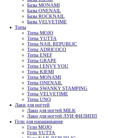
Базы MONAMI
Базы ONENAIL
Базы ROCKNAIL
Базы VELVETIME
Топы
Топы MOJO
Топы YUTTA
Топы NAIL REPUBLIC
Топы ADRICOCO
Топы ENEF
Топы GRAPE
Топы I ENVY YOU
Топы KIEMI
Топы MONAMI
Топы ONENAIL
Топы SWANKY STAMPING
Топы VELVETIME
Топы UNO
Лаки для ногтей
Лаки для ногтей MILK
Лаки для ногтей ЛУИ ФИЛИПП
Гели для наращивания
Гели MOJO
Гели YUTTA