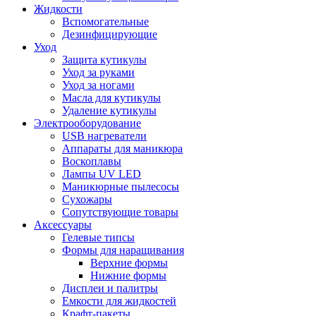
Жидкости
Вспомогательные
Дезинфицирующие
Уход
Защита кутикулы
Уход за руками
Уход за ногами
Масла для кутикулы
Удаление кутикулы
Электрооборудование
USB нагреватели
Аппараты для маникюра
Воскоплавы
Лампы UV LED
Маникюрные пылесосы
Сухожары
Сопутствующие товары
Аксессуары
Гелевые типсы
Формы для наращивания
Верхние формы
Нижние формы
Дисплеи и палитры
Емкости для жидкостей
Крафт-пакеты