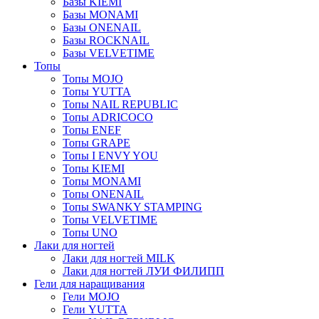
Базы KIEMI
Базы MONAMI
Базы ONENAIL
Базы ROCKNAIL
Базы VELVETIME
Топы
Топы MOJO
Топы YUTTA
Топы NAIL REPUBLIC
Топы ADRICOCO
Топы ENEF
Топы GRAPE
Топы I ENVY YOU
Топы KIEMI
Топы MONAMI
Топы ONENAIL
Топы SWANKY STAMPING
Топы VELVETIME
Топы UNO
Лаки для ногтей
Лаки для ногтей MILK
Лаки для ногтей ЛУИ ФИЛИПП
Гели для наращивания
Гели MOJO
Гели YUTTA