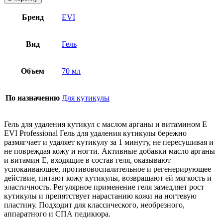
Бренд
EVI
Вид
Гель
Объем
70 мл
По назначению
Для кутикулы
Гель для удаления кутикул с маслом арганы и витамином Е
EVI Professional Гель для удаления кутикулы бережно
размягчает и удаляет кутикулу за 1 минуту, не пересушивая и
не повреждая кожу и ногти. Активные добавки масло арганы
и витамин E, входящие в состав геля, оказывают
успокаивающее, противовоспалительное и регенерирующее
действие, питают кожу кутикулы, возвращают ей мягкость и
эластичность. Регулярное применение геля замедляет рост
кутикулы и препятствует нарастанию кожи на ногтевую
пластину. Подходит для классического, необрезного,
аппаратного и СПА педикюра.