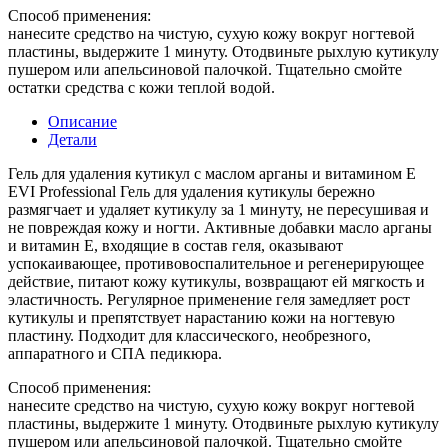
Способ применения:
нанесите средство на чистую, сухую кожу вокруг ногтевой
пластины, выдержите 1 минуту. Отодвиньте рыхлую кутикулу
пушером или апельсиновой палочкой. Тщательно смойте
остатки средства с кожи теплой водой.
Описание
Детали
Гель для удаления кутикул с маслом арганы и витамином Е
EVI Professional Гель для удаления кутикулы бережно
размягчает и удаляет кутикулу за 1 минуту, не пересушивая и
не повреждая кожу и ногти. Активные добавки масло арганы
и витамин E, входящие в состав геля, оказывают
успокаивающее, противовоспалительное и регенерирующее
действие, питают кожу кутикулы, возвращают ей мягкость и
эластичность. Регулярное применение геля замедляет рост
кутикулы и препятствует нарастанию кожи на ногтевую
пластину. Подходит для классического, необрезного,
аппаратного и СПА педикюра.
Способ применения:
нанесите средство на чистую, сухую кожу вокруг ногтевой
пластины, выдержите 1 минуту. Отодвиньте рыхлую кутикулу
пушером или апельсиновой палочкой. Тщательно смойте