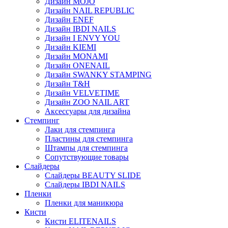
Дизайн MOJO
Дизайн NAIL REPUBLIC
Дизайн ENEF
Дизайн IBDI NAILS
Дизайн I ENVY YOU
Дизайн KIEMI
Дизайн MONAMI
Дизайн ONENAIL
Дизайн SWANKY STAMPING
Дизайн T&H
Дизайн VELVETIME
Дизайн ZOO NAIL ART
Аксессуары для дизайна
Стемпинг
Лаки для стемпинга
Пластины для стемпинга
Штампы для стемпинга
Сопутствующие товары
Слайдеры
Слайдеры BEAUTY SLIDE
Слайдеры IBDI NAILS
Пленки
Пленки для маникюра
Кисти
Кисти ELITENAILS