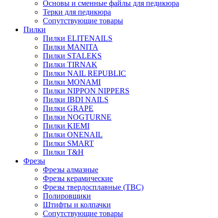
Основы и сменные файлы для педикюра
Терки для педикюра
Сопутствующие товары
Пилки
Пилки ELITENAILS
Пилки MANITA
Пилки STALEKS
Пилки TIRNAK
Пилки NAIL REPUBLIC
Пилки MONAMI
Пилки NIPPON NIPPERS
Пилки IBDI NAILS
Пилки GRAPE
Пилки NOGTURNE
Пилки KIEMI
Пилки ONENAIL
Пилки SMART
Пилки T&H
Фрезы
Фрезы алмазные
Фрезы керамические
Фрезы твердосплавные (ТВС)
Полировщики
Штифты и колпачки
Сопутствующие товары