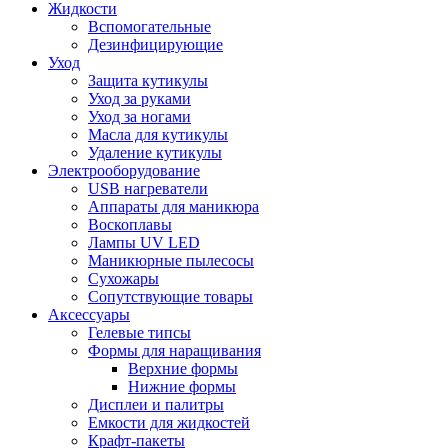
Жидкости
Вспомогательные
Дезинфицирующие
Уход
Защита кутикулы
Уход за руками
Уход за ногами
Масла для кутикулы
Удаление кутикулы
Электрооборудование
USB нагреватели
Аппараты для маникюра
Воскоплавы
Лампы UV LED
Маникюрные пылесосы
Сухожары
Сопутствующие товары
Аксессуары
Гелевые типсы
Формы для наращивания
Верхние формы
Нижние формы
Дисплеи и палитры
Емкости для жидкостей
Крафт-пакеты