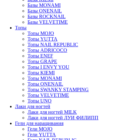
Базы MONAMI
Базы ONENAIL
Базы ROCKNAIL
Базы VELVETIME
Топы
Топы MOJO
Топы YUTTA
Топы NAIL REPUBLIC
Топы ADRICOCO
Топы ENEF
Топы GRAPE
Топы I ENVY YOU
Топы KIEMI
Топы MONAMI
Топы ONENAIL
Топы SWANKY STAMPING
Топы VELVETIME
Топы UNO
Лаки для ногтей
Лаки для ногтей MILK
Лаки для ногтей ЛУИ ФИЛИПП
Гели для наращивания
Гели MOJO
Гели YUTTA