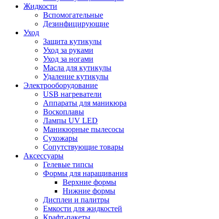
Жидкости
Вспомогательные
Дезинфицирующие
Уход
Защита кутикулы
Уход за руками
Уход за ногами
Масла для кутикулы
Удаление кутикулы
Электрооборудование
USB нагреватели
Аппараты для маникюра
Воскоплавы
Лампы UV LED
Маникюрные пылесосы
Сухожары
Сопутствующие товары
Аксессуары
Гелевые типсы
Формы для наращивания
Верхние формы
Нижние формы
Дисплеи и палитры
Емкости для жидкостей
Крафт-пакеты