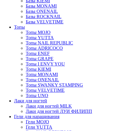
Базы KIEMI
Базы MONAMI
Базы ONENAIL
Базы ROCKNAIL
Базы VELVETIME
Топы
Топы MOJO
Топы YUTTA
Топы NAIL REPUBLIC
Топы ADRICOCO
Топы ENEF
Топы GRAPE
Топы I ENVY YOU
Топы KIEMI
Топы MONAMI
Топы ONENAIL
Топы SWANKY STAMPING
Топы VELVETIME
Топы UNO
Лаки для ногтей
Лаки для ногтей MILK
Лаки для ногтей ЛУИ ФИЛИПП
Гели для наращивания
Гели MOJO
Гели YUTTA