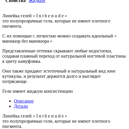
Свойства
Жидкий
Линейка гелей « I n t h e n u d e »
это полупрозрачные гели, которые не имеют плотного
пигмента.
С их помощью с легкостью можно создавать идеальный «
маникюр без маникюра »
Представленные оттенки скрывают любые недостатки,
создавая плавный переход от натуральной ногтевой пластины
к цвету камуфляжа.
Они также придают эстетичный и натуральный вид зоне
кутикулы, и результат держится долго и выглядит
потрясающе.
Гели имеют жидкую консистенцию
Описание
Детали
Линейка гелей « I n t h e n u d e »
это полупрозрачные гели, которые не имеют плотного
пигмента.