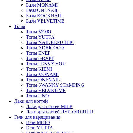
Базы MONAMI
Базы ONENAIL
Базы ROCKNAIL
Базы VELVETIME
Топы
Топы MOJO
Топы YUTTA
Топы NAIL REPUBLIC
Топы ADRICOCO
Топы ENEF
Топы GRAPE
Топы I ENVY YOU
Топы KIEMI
Топы MONAMI
Топы ONENAIL
Топы SWANKY STAMPING
Топы VELVETIME
Топы UNO
Лаки для ногтей
Лаки для ногтей MILK
Лаки для ногтей ЛУИ ФИЛИПП
Гели для наращивания
Гели MOJO
Гели YUTTA