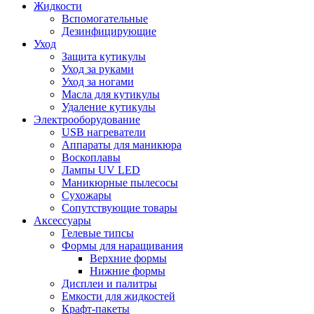
Жидкости
Вспомогательные
Дезинфицирующие
Уход
Защита кутикулы
Уход за руками
Уход за ногами
Масла для кутикулы
Удаление кутикулы
Электрооборудование
USB нагреватели
Аппараты для маникюра
Воскоплавы
Лампы UV LED
Маникюрные пылесосы
Сухожары
Сопутствующие товары
Аксессуары
Гелевые типсы
Формы для наращивания
Верхние формы
Нижние формы
Дисплеи и палитры
Емкости для жидкостей
Крафт-пакеты