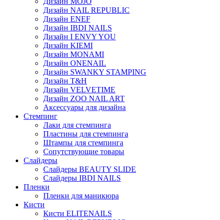
Дизайн MOJO
Дизайн NAIL REPUBLIC
Дизайн ENEF
Дизайн IBDI NAILS
Дизайн I ENVY YOU
Дизайн KIEMI
Дизайн MONAMI
Дизайн ONENAIL
Дизайн SWANKY STAMPING
Дизайн T&H
Дизайн VELVETIME
Дизайн ZOO NAIL ART
Аксессуары для дизайна
Стемпинг
Лаки для стемпинга
Пластины для стемпинга
Штампы для стемпинга
Сопутствующие товары
Слайдеры
Слайдеры BEAUTY SLIDE
Слайдеры IBDI NAILS
Пленки
Пленки для маникюра
Кисти
Кисти ELITENAILS