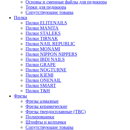
Основы и сменные файлы для педикюра
Терки для педикюра
Сопутствующие товары
Пилки
Пилки ELITENAILS
Пилки MANITA
Пилки STALEKS
Пилки TIRNAK
Пилки NAIL REPUBLIC
Пилки MONAMI
Пилки NIPPON NIPPERS
Пилки IBDI NAILS
Пилки GRAPE
Пилки NOGTURNE
Пилки KIEMI
Пилки ONENAIL
Пилки SMART
Пилки T&H
Фрезы
Фрезы алмазные
Фрезы керамические
Фрезы твердосплавные (ТВС)
Полировщики
Штифты и колпачки
Сопутствующие товары