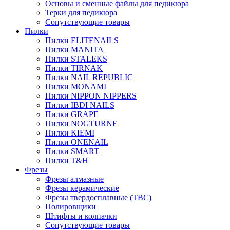
Основы и сменные файлы для педикюра
Терки для педикюра
Сопутствующие товары
Пилки
Пилки ELITENAILS
Пилки MANITA
Пилки STALEKS
Пилки TIRNAK
Пилки NAIL REPUBLIC
Пилки MONAMI
Пилки NIPPON NIPPERS
Пилки IBDI NAILS
Пилки GRAPE
Пилки NOGTURNE
Пилки KIEMI
Пилки ONENAIL
Пилки SMART
Пилки T&H
Фрезы
Фрезы алмазные
Фрезы керамические
Фрезы твердосплавные (ТВС)
Полировщики
Штифты и колпачки
Сопутствующие товары