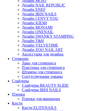
Дизайн MOJO
Дизайн NAIL REPUBLIC
Дизайн ENEF
Дизайн IBDI NAILS
Дизайн I ENVY YOU
Дизайн KIEMI
Дизайн MONAMI
Дизайн ONENAIL
Дизайн SWANKY STAMPING
Дизайн T&H
Дизайн VELVETIME
Дизайн ZOO NAIL ART
Аксессуары для дизайна
Стемпинг
Лаки для стемпинга
Пластины для стемпинга
Штампы для стемпинга
Сопутствующие товары
Слайдеры
Слайдеры BEAUTY SLIDE
Слайдеры IBDI NAILS
Пленки
Пленки для маникюра
Кисти
Кисти ELITENAILS