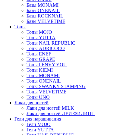
Базы MONAMI
Базы ONENAIL
Базы ROCKNAIL
Базы VELVETIME
Топы
Топы MOJO
Топы YUTTA
Топы NAIL REPUBLIC
Топы ADRICOCO
Топы ENEF
Топы GRAPE
Топы I ENVY YOU
Топы KIEMI
Топы MONAMI
Топы ONENAIL
Топы SWANKY STAMPING
Топы VELVETIME
Топы UNO
Лаки для ногтей
Лаки для ногтей MILK
Лаки для ногтей ЛУИ ФИЛИПП
Гели для наращивания
Гели MOJO
Гели YUTTA