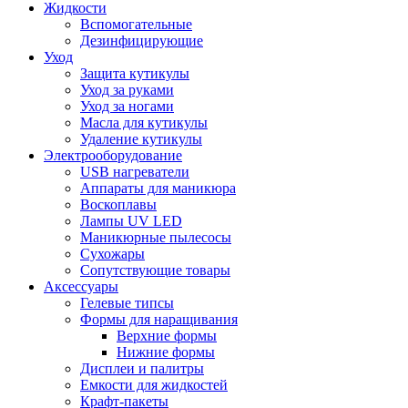
Жидкости
Вспомогательные
Дезинфицирующие
Уход
Защита кутикулы
Уход за руками
Уход за ногами
Масла для кутикулы
Удаление кутикулы
Электрооборудование
USB нагреватели
Аппараты для маникюра
Воскоплавы
Лампы UV LED
Маникюрные пылесосы
Сухожары
Сопутствующие товары
Аксессуары
Гелевые типсы
Формы для наращивания
Верхние формы
Нижние формы
Дисплеи и палитры
Емкости для жидкостей
Крафт-пакеты