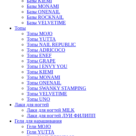
Базы KIEMI
Базы MONAMI
Базы ONENAIL
Базы ROCKNAIL
Базы VELVETIME
Топы
Топы MOJO
Топы YUTTA
Топы NAIL REPUBLIC
Топы ADRICOCO
Топы ENEF
Топы GRAPE
Топы I ENVY YOU
Топы KIEMI
Топы MONAMI
Топы ONENAIL
Топы SWANKY STAMPING
Топы VELVETIME
Топы UNO
Лаки для ногтей
Лаки для ногтей MILK
Лаки для ногтей ЛУИ ФИЛИПП
Гели для наращивания
Гели MOJO
Гели YUTTA