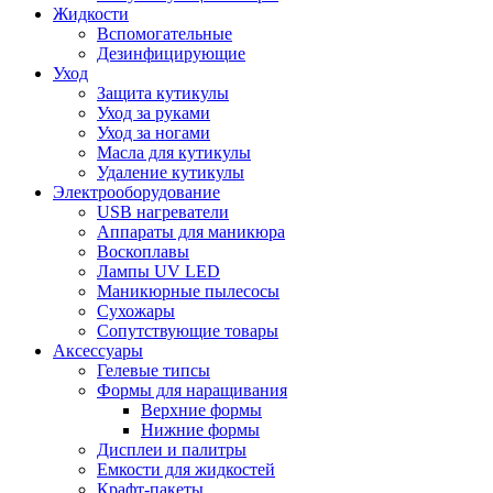
Жидкости
Вспомогательные
Дезинфицирующие
Уход
Защита кутикулы
Уход за руками
Уход за ногами
Масла для кутикулы
Удаление кутикулы
Электрооборудование
USB нагреватели
Аппараты для маникюра
Воскоплавы
Лампы UV LED
Маникюрные пылесосы
Сухожары
Сопутствующие товары
Аксессуары
Гелевые типсы
Формы для наращивания
Верхние формы
Нижние формы
Дисплеи и палитры
Емкости для жидкостей
Крафт-пакеты