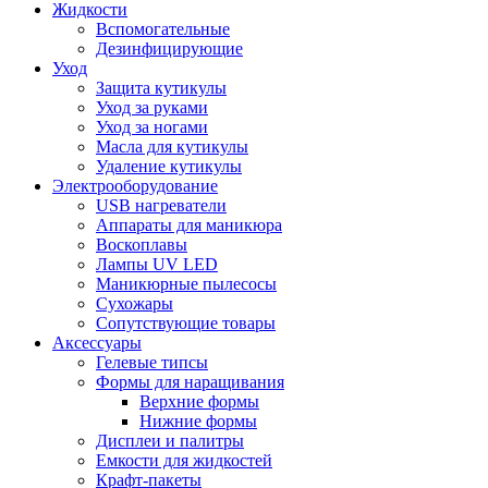
Жидкости
Вспомогательные
Дезинфицирующие
Уход
Защита кутикулы
Уход за руками
Уход за ногами
Масла для кутикулы
Удаление кутикулы
Электрооборудование
USB нагреватели
Аппараты для маникюра
Воскоплавы
Лампы UV LED
Маникюрные пылесосы
Сухожары
Сопутствующие товары
Аксессуары
Гелевые типсы
Формы для наращивания
Верхние формы
Нижние формы
Дисплеи и палитры
Емкости для жидкостей
Крафт-пакеты