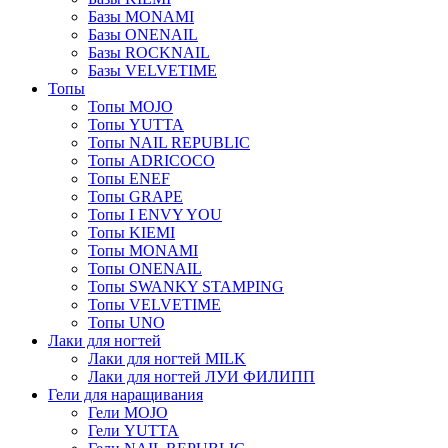
Базы MONAMI
Базы ONENAIL
Базы ROCKNAIL
Базы VELVETIME
Топы
Топы MOJO
Топы YUTTA
Топы NAIL REPUBLIC
Топы ADRICOCO
Топы ENEF
Топы GRAPE
Топы I ENVY YOU
Топы KIEMI
Топы MONAMI
Топы ONENAIL
Топы SWANKY STAMPING
Топы VELVETIME
Топы UNO
Лаки для ногтей
Лаки для ногтей MILK
Лаки для ногтей ЛУИ ФИЛИПП
Гели для наращивания
Гели MOJO
Гели YUTTA