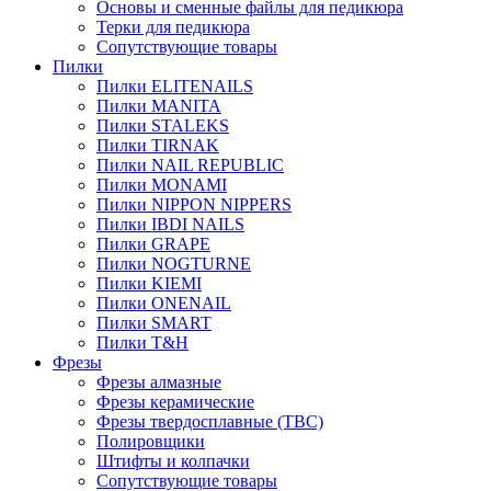
Основы и сменные файлы для педикюра
Терки для педикюра
Сопутствующие товары
Пилки
Пилки ELITENAILS
Пилки MANITA
Пилки STALEKS
Пилки TIRNAK
Пилки NAIL REPUBLIC
Пилки MONAMI
Пилки NIPPON NIPPERS
Пилки IBDI NAILS
Пилки GRAPE
Пилки NOGTURNE
Пилки KIEMI
Пилки ONENAIL
Пилки SMART
Пилки T&H
Фрезы
Фрезы алмазные
Фрезы керамические
Фрезы твердосплавные (ТВС)
Полировщики
Штифты и колпачки
Сопутствующие товары