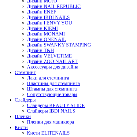
Дизайн MOJO
Дизайн NAIL REPUBLIC
Дизайн ENEF
Дизайн IBDI NAILS
Дизайн I ENVY YOU
Дизайн KIEMI
Дизайн MONAMI
Дизайн ONENAIL
Дизайн SWANKY STAMPING
Дизайн T&H
Дизайн VELVETIME
Дизайн ZOO NAIL ART
Аксессуары для дизайна
Стемпинг
Лаки для стемпинга
Пластины для стемпинга
Штампы для стемпинга
Сопутствующие товары
Слайдеры
Слайдеры BEAUTY SLIDE
Слайдеры IBDI NAILS
Пленки
Пленки для маникюра
Кисти
Кисти ELITENAILS