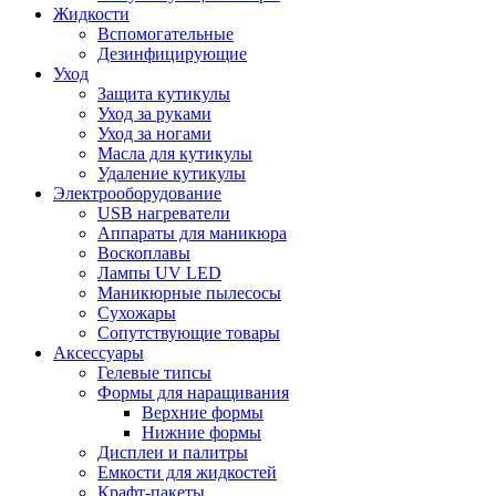
Жидкости
Вспомогательные
Дезинфицирующие
Уход
Защита кутикулы
Уход за руками
Уход за ногами
Масла для кутикулы
Удаление кутикулы
Электрооборудование
USB нагреватели
Аппараты для маникюра
Воскоплавы
Лампы UV LED
Маникюрные пылесосы
Сухожары
Сопутствующие товары
Аксессуары
Гелевые типсы
Формы для наращивания
Верхние формы
Нижние формы
Дисплеи и палитры
Емкости для жидкостей
Крафт-пакеты