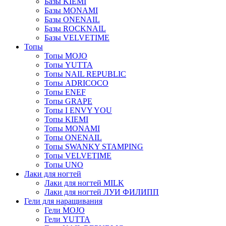
Базы KIEMI
Базы MONAMI
Базы ONENAIL
Базы ROCKNAIL
Базы VELVETIME
Топы
Топы MOJO
Топы YUTTA
Топы NAIL REPUBLIC
Топы ADRICOCO
Топы ENEF
Топы GRAPE
Топы I ENVY YOU
Топы KIEMI
Топы MONAMI
Топы ONENAIL
Топы SWANKY STAMPING
Топы VELVETIME
Топы UNO
Лаки для ногтей
Лаки для ногтей MILK
Лаки для ногтей ЛУИ ФИЛИПП
Гели для наращивания
Гели MOJO
Гели YUTTA