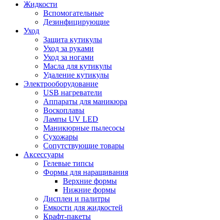
Жидкости
Вспомогательные
Дезинфицирующие
Уход
Защита кутикулы
Уход за руками
Уход за ногами
Масла для кутикулы
Удаление кутикулы
Электрооборудование
USB нагреватели
Аппараты для маникюра
Воскоплавы
Лампы UV LED
Маникюрные пылесосы
Сухожары
Сопутствующие товары
Аксессуары
Гелевые типсы
Формы для наращивания
Верхние формы
Нижние формы
Дисплеи и палитры
Емкости для жидкостей
Крафт-пакеты