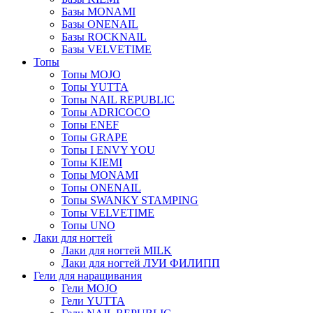
Базы MONAMI
Базы ONENAIL
Базы ROCKNAIL
Базы VELVETIME
Топы
Топы MOJO
Топы YUTTA
Топы NAIL REPUBLIC
Топы ADRICOCO
Топы ENEF
Топы GRAPE
Топы I ENVY YOU
Топы KIEMI
Топы MONAMI
Топы ONENAIL
Топы SWANKY STAMPING
Топы VELVETIME
Топы UNO
Лаки для ногтей
Лаки для ногтей MILK
Лаки для ногтей ЛУИ ФИЛИПП
Гели для наращивания
Гели MOJO
Гели YUTTA