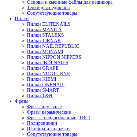
Основы и сменные файлы для педикюра
Терки для педикюра
Сопутствующие товары
Пилки
Пилки ELITENAILS
Пилки MANITA
Пилки STALEKS
Пилки TIRNAK
Пилки NAIL REPUBLIC
Пилки MONAMI
Пилки NIPPON NIPPERS
Пилки IBDI NAILS
Пилки GRAPE
Пилки NOGTURNE
Пилки KIEMI
Пилки ONENAIL
Пилки SMART
Пилки T&H
Фрезы
Фрезы алмазные
Фрезы керамические
Фрезы твердосплавные (ТВС)
Полировщики
Штифты и колпачки
Сопутствующие товары