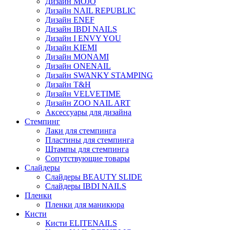
Дизайн MOJO
Дизайн NAIL REPUBLIC
Дизайн ENEF
Дизайн IBDI NAILS
Дизайн I ENVY YOU
Дизайн KIEMI
Дизайн MONAMI
Дизайн ONENAIL
Дизайн SWANKY STAMPING
Дизайн T&H
Дизайн VELVETIME
Дизайн ZOO NAIL ART
Аксессуары для дизайна
Стемпинг
Лаки для стемпинга
Пластины для стемпинга
Штампы для стемпинга
Сопутствующие товары
Слайдеры
Слайдеры BEAUTY SLIDE
Слайдеры IBDI NAILS
Пленки
Пленки для маникюра
Кисти
Кисти ELITENAILS