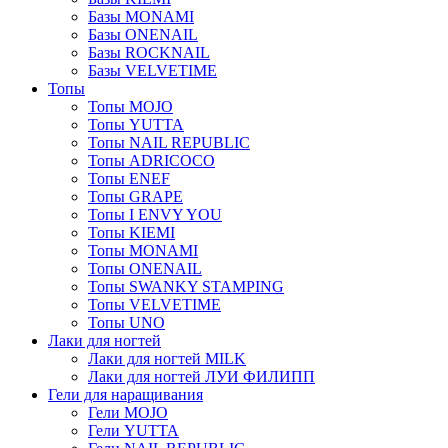
Базы MONAMI
Базы ONENAIL
Базы ROCKNAIL
Базы VELVETIME
Топы
Топы MOJO
Топы YUTTA
Топы NAIL REPUBLIC
Топы ADRICOCO
Топы ENEF
Топы GRAPE
Топы I ENVY YOU
Топы KIEMI
Топы MONAMI
Топы ONENAIL
Топы SWANKY STAMPING
Топы VELVETIME
Топы UNO
Лаки для ногтей
Лаки для ногтей MILK
Лаки для ногтей ЛУИ ФИЛИПП
Гели для наращивания
Гели MOJO
Гели YUTTA