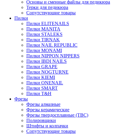
Основы и сменные файлы для педикюра
Терки для педикюра
Сопутствующие товары
Пилки
Пилки ELITENAILS
Пилки MANITA
Пилки STALEKS
Пилки TIRNAK
Пилки NAIL REPUBLIC
Пилки MONAMI
Пилки NIPPON NIPPERS
Пилки IBDI NAILS
Пилки GRAPE
Пилки NOGTURNE
Пилки KIEMI
Пилки ONENAIL
Пилки SMART
Пилки T&H
Фрезы
Фрезы алмазные
Фрезы керамические
Фрезы твердосплавные (ТВС)
Полировщики
Штифты и колпачки
Сопутствующие товары