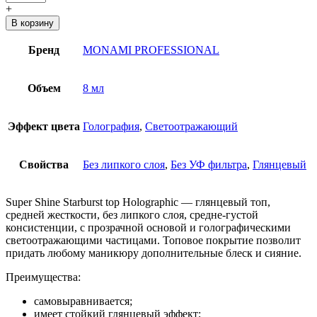
+
В корзину
Бренд
MONAMI PROFESSIONAL
Объем
8 мл
Эффект цвета
Голография
,
Светоотражающий
Свойства
Без липкого слоя
,
Без УФ фильтра
,
Глянцевый
Super Shine Starburst top Holographic — глянцевый топ,
средней жесткости, без липкого слоя, средне-густой
консистенции, с прозрачной основой и голографическими
светоотражающими частицами. Топовое покрытие позволит
придать любому маникюру дополнительные блеск и сияние.
Преимущества:
самовыравнивается;
имеет стойкий глянцевый эффект;