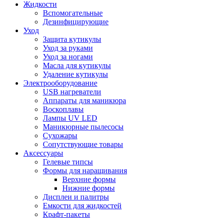
Жидкости
Вспомогательные
Дезинфицирующие
Уход
Защита кутикулы
Уход за руками
Уход за ногами
Масла для кутикулы
Удаление кутикулы
Электрооборудование
USB нагреватели
Аппараты для маникюра
Воскоплавы
Лампы UV LED
Маникюрные пылесосы
Сухожары
Сопутствующие товары
Аксессуары
Гелевые типсы
Формы для наращивания
Верхние формы
Нижние формы
Дисплеи и палитры
Емкости для жидкостей
Крафт-пакеты