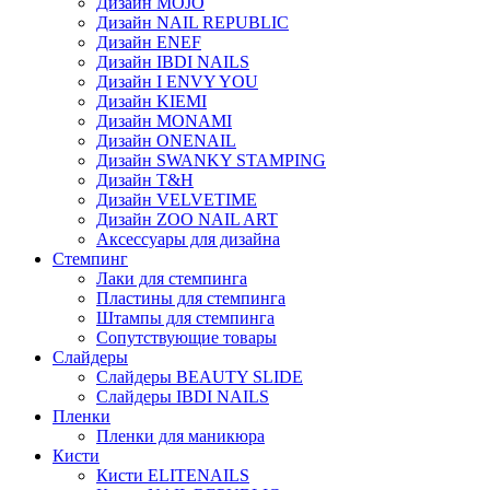
Дизайн MOJO
Дизайн NAIL REPUBLIC
Дизайн ENEF
Дизайн IBDI NAILS
Дизайн I ENVY YOU
Дизайн KIEMI
Дизайн MONAMI
Дизайн ONENAIL
Дизайн SWANKY STAMPING
Дизайн T&H
Дизайн VELVETIME
Дизайн ZOO NAIL ART
Аксессуары для дизайна
Стемпинг
Лаки для стемпинга
Пластины для стемпинга
Штампы для стемпинга
Сопутствующие товары
Слайдеры
Слайдеры BEAUTY SLIDE
Слайдеры IBDI NAILS
Пленки
Пленки для маникюра
Кисти
Кисти ELITENAILS