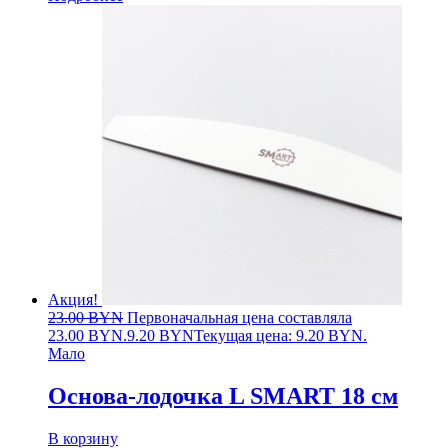
Акция!
23.00
BYN
Первоначальная цена составляла
23.00 BYN.
9.20
BYN
Текущая цена: 9.20 BYN.
Мало
Основа-лодочка L SMART 18 см
В корзину