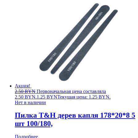
Акция!
2.50
BYN
Первоначальная цена составляла
2.50 BYN.
1.25
BYN
Текущая цена: 1.25 BYN.
Нет в наличии
Пилка T&H дерев капля 178*20*8 5
шт 100/180,
Подробнее