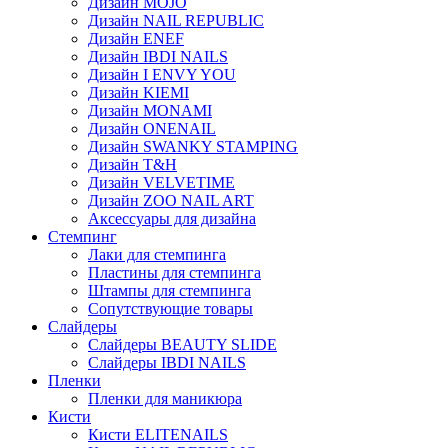
Дизайн MOJO
Дизайн NAIL REPUBLIC
Дизайн ENEF
Дизайн IBDI NAILS
Дизайн I ENVY YOU
Дизайн KIEMI
Дизайн MONAMI
Дизайн ONENAIL
Дизайн SWANKY STAMPING
Дизайн T&H
Дизайн VELVETIME
Дизайн ZOO NAIL ART
Аксессуары для дизайна
Стемпинг
Лаки для стемпинга
Пластины для стемпинга
Штампы для стемпинга
Сопутствующие товары
Слайдеры
Слайдеры BEAUTY SLIDE
Слайдеры IBDI NAILS
Пленки
Пленки для маникюра
Кисти
Кисти ELITENAILS