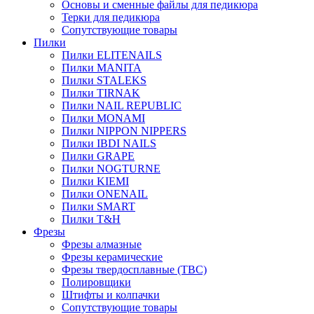
Основы и сменные файлы для педикюра
Терки для педикюра
Сопутствующие товары
Пилки
Пилки ELITENAILS
Пилки MANITA
Пилки STALEKS
Пилки TIRNAK
Пилки NAIL REPUBLIC
Пилки MONAMI
Пилки NIPPON NIPPERS
Пилки IBDI NAILS
Пилки GRAPE
Пилки NOGTURNE
Пилки KIEMI
Пилки ONENAIL
Пилки SMART
Пилки T&H
Фрезы
Фрезы алмазные
Фрезы керамические
Фрезы твердосплавные (ТВС)
Полировщики
Штифты и колпачки
Сопутствующие товары