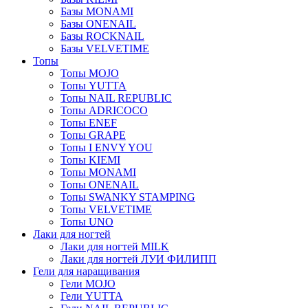
Базы MONAMI
Базы ONENAIL
Базы ROCKNAIL
Базы VELVETIME
Топы
Топы MOJO
Топы YUTTA
Топы NAIL REPUBLIC
Топы ADRICOCO
Топы ENEF
Топы GRAPE
Топы I ENVY YOU
Топы KIEMI
Топы MONAMI
Топы ONENAIL
Топы SWANKY STAMPING
Топы VELVETIME
Топы UNO
Лаки для ногтей
Лаки для ногтей MILK
Лаки для ногтей ЛУИ ФИЛИПП
Гели для наращивания
Гели MOJO
Гели YUTTA