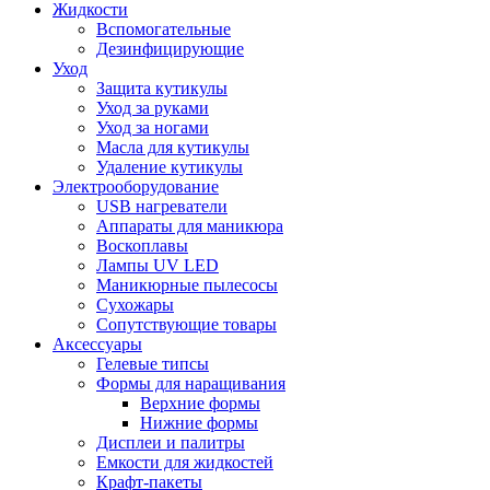
Жидкости
Вспомогательные
Дезинфицирующие
Уход
Защита кутикулы
Уход за руками
Уход за ногами
Масла для кутикулы
Удаление кутикулы
Электрооборудование
USB нагреватели
Аппараты для маникюра
Воскоплавы
Лампы UV LED
Маникюрные пылесосы
Сухожары
Сопутствующие товары
Аксессуары
Гелевые типсы
Формы для наращивания
Верхние формы
Нижние формы
Дисплеи и палитры
Емкости для жидкостей
Крафт-пакеты